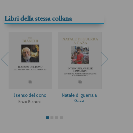
Libri della stessa collana
Il senso del dono
Natale di guerra a
Dacci la gra
Gaza
tenere
Enzo Bianchi