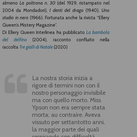
almeno
La poltrona n. 30
(del 1929, ristampato nel
2004 da Mondadori),
I denti del drago
(1940),
Uno
studio in nero
(1966). Fortunata anche la rivista “Ellery
Queen’s Mistery Magazine”.
Di Ellery Queen Interlinea ha pubblicato
La bambola
del delfino
(2004), racconto confluito nella
raccolta
Tre gialli di Natale
(2020)
La nostra storia inizia a
rigore di termini non con il
nostro personaggio invisibile
ma con quello morto. Miss
Ypson non era sempre stata
morta; au contraire. Aveva
vissuto per settantotto anni,
la maggior parte dei quali
respirando con difficoltà.