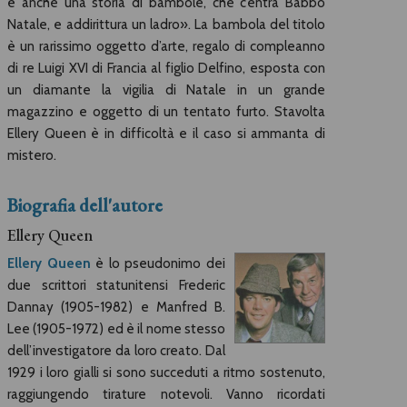
è anche una storia di bambole, che c’entra Babbo
Natale, e addirittura un ladro». La bambola del titolo
è un rarissimo oggetto d’arte, regalo di compleanno
di re Luigi XVI di Francia al figlio Delfino, esposta con
un diamante la vigilia di Natale in un grande
magazzino e oggetto di un tentato furto. Stavolta
Ellery Queen è in difficoltà e il caso si ammanta di
mistero.
Biografia dell'autore
Ellery Queen
Ellery Queen
è lo pseudonimo dei
due scrittori statunitensi Frederic
Dannay (1905-1982) e Manfred B.
Lee (1905-1972) ed è il nome stesso
dell’investigatore da loro creato. Dal
1929 i loro gialli si sono succeduti a ritmo sostenuto,
raggiungendo tirature notevoli. Vanno ricordati