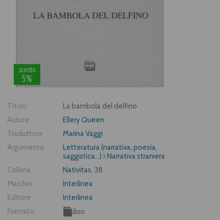
sconto
5%
Titolo
La bambola del delfino
Autore
Ellery Queen
Traduttore
Marina Vaggi
Argomento
Letteratura (narrativa, poesia,
saggistica...)
Narrativa straniera
Collana
Nativitas
, 38
Marchio
Interlinea
Editore
Interlinea
Formato
Libro