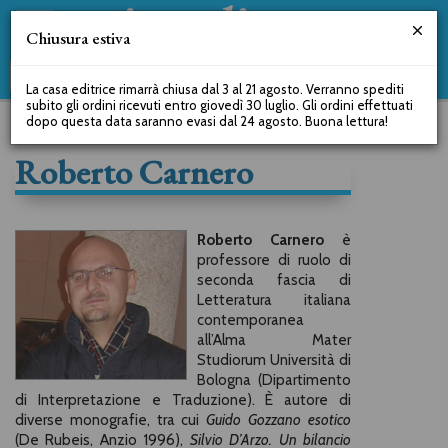
Chiusura estiva
La casa editrice rimarrà chiusa dal 3 al 21 agosto. Verranno spediti
subito gli ordini ricevuti entro giovedì 30 luglio. Gli ordini effettuati
dopo questa data saranno evasi dal 24 agosto. Buona lettura!
Roberto Carnero
Roberto Carnero
è
professore di ruolo di
seconda fascia di
Letteratura italiana
contemporanea
all’Alma Mater
Studiorum Università di
Bologna (Dipartimento
di Interpretazione e Traduzione). È autore di
diverse monografie, tra cui
Guido Gozzano esotico
(De Rubeis, Anzio 1996),
Silvio D’Arzo. Un bilancio