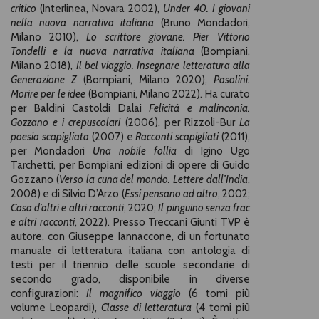
critico
(Interlinea, Novara 2002),
Under 40. I giovani
nella nuova narrativa italiana
(Bruno Mondadori,
Milano 2010),
Lo scrittore giovane. Pier Vittorio
Tondelli e la nuova narrativa italiana
(Bompiani,
Milano 2018),
Il bel viaggio. Insegnare letteratura alla
Generazione Z
(Bompiani, Milano 2020),
Pasolini.
Morire per le idee
(Bompiani, Milano 2022). Ha curato
per Baldini Castoldi Dalai
Felicità e malinconia.
Gozzano e i crepuscolari
(2006), per Rizzoli-Bur
La
poesia scapigliata
(2007) e
Racconti scapigliati
(2011),
per Mondadori
Una nobile follia
di Igino Ugo
Tarchetti, per Bompiani edizioni di opere di Guido
Gozzano (
Verso la cuna del mondo. Lettere dall’India
,
2008) e di Silvio D’Arzo (
Essi pensano ad altro
, 2002;
Casa d’altri e altri racconti
, 2020;
Il pinguino senza frac
e altri racconti
, 2022). Presso Treccani Giunti TVP è
autore, con Giuseppe Iannaccone, di un fortunato
manuale di letteratura italiana con antologia di
testi per il triennio delle scuole secondarie di
secondo grado, disponibile in diverse
configurazioni:
Il magnifico viaggio
(6 tomi più
volume Leopardi),
Classe di letteratura
(4 tomi più