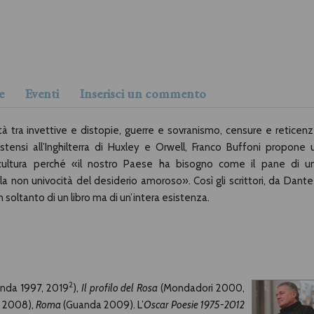
e
Eventi
Inserisci un commento
età tra invettive e distopie, guerre e sovranismo, censure e reticenz
stensi all’Inghilterra di Huxley e Orwell, Franco Buffoni propone 
a cultura perché «il nostro Paese ha bisogno come il pane di u
a non univocità del desiderio amoroso». Così gli scrittori, da Dante
 soltanto di un libro ma di un’intera esistenza.
2
nda 1997, 2019
),
Il profilo del Rosa
(Mondadori 2000,
i 2008),
Roma
(Guanda 2009). L’
Oscar Poesie 1975-2012