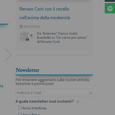
Renato Corti con il cesello
nell'anima della modernità
31/07/2026
Da "Avvenire", Franco Giulio
Brambilla su "Un santo per amico"
di Renato Corti
Pdf
Pdf
Newsletter
Per rimanere aggiornato sulle nostre attività,
iniziative e promozioni
ia
Gli strumenti della poesia
O Germania
Franco Buffoni
Franco Buffoni
A quale newsletter vuoi iscriverti?
Amici Interlinea
Amici Rane