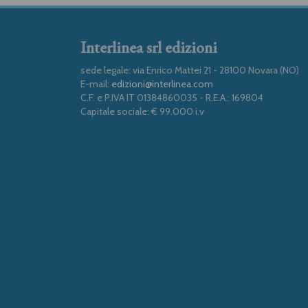
Interlinea srl edizioni
sede legale: via Enrico Mattei 21 - 28100 Novara (NO)
E-mail:
edizioni@interlinea.com
C.F. e P.IVA IT 01384860035 - R.E.A.: 169804
Capitale sociale: € 99.000 i.v