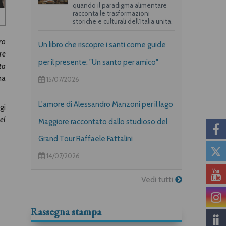
quando il paradigma alimentare
racconta le trasformazioni
storiche e culturali dell’Italia unita.
ro
Un libro che riscopre i santi come guide
re
per il presente: "Un santo per amico"
ta
ha
15/07/2026
L'amore di Alessandro Manzoni per il lago
gi
el
Maggiore raccontato dallo studioso del
Grand Tour Raffaele Fattalini
14/07/2026
Vedi tutti
Rassegna stampa