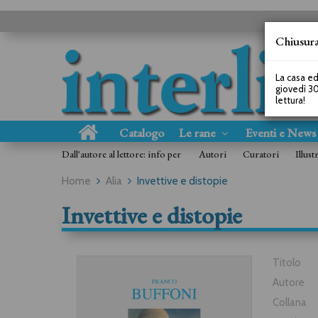
Chiusura
La casa ed
giovedì 30
lettura!
Catalogo
Le rane
Eventi e New
Dall'autore al lettore: info per
Autori
Curatori
Illust
Home
Alia
Invettive e distopie
Invettive e distopie
Titolo
Autore
Collana