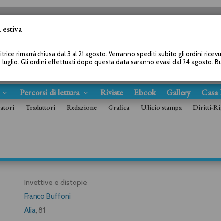
 estiva
SEGUICI SU
itrice rimarrà chiusa dal 3 al 21 agosto. Verranno spediti subito gli ordini ricev
 luglio. Gli ordini effettuati dopo questa data saranno evasi dal 24 agosto. 
s
Percorsi di lettura
Riviste
Ebook
Gallery
Casa 
ratori
Traduttori
Redazione
Grafica
Ufficio stampa
Diritti-Ri
Invettive e distopie
Franco Buffoni
Alia
, 81