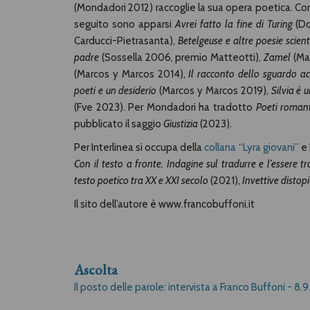
(Mondadori 2012) raccoglie la sua opera poetica. C
seguito sono apparsi
Avrei fatto la fine di Turing
(Do
Carducci-Pietrasanta),
Betelgeuse e altre poesie scient
padre
(Sossella 2006, premio Matteotti),
Zamel
(Ma
(Marcos y Marcos 2014),
Il racconto dello sguardo a
poeti e un desiderio
(Marcos y Marcos 2019),
Silvia e
(Fve 2023). Per Mondadori ha tradotto
Poeti romanti
pubblicato il saggio
Giustizia
(2023).
Per Interlinea si occupa della
collana “Lyra giovani”
e 
Con il testo a fronte. Indagine sul tradurre e l’essere tr
testo poetico tra XX e XXI secolo
(2021),
Invettive distop
Il sito dell’autore è www.francobuffoni.it
Ascolta
Il posto delle parole: intervista a Franco Buffoni - 8.