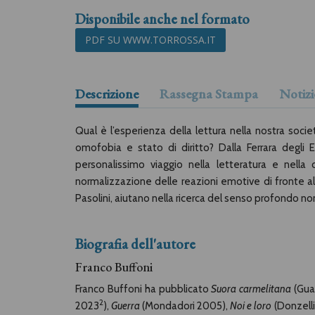
Disponibile anche nel formato
PDF SU WWW.TORROSSA.IT
Descrizione
Rassegna Stampa
Notizi
Qual è l’esperienza della lettura nella nostra soci
omofobia e stato di diritto? Dalla Ferrara degli E
personalissimo viaggio nella letteratura e nell
normalizzazione delle reazioni emotive di fronte all
Pasolini, aiutano nella ricerca del senso profondo non
Biografia dell'autore
Franco Buffoni
Franco Buffoni ha pubblicato
Suora carmelitana
(Gua
2
2023
),
Guerra
(Mondadori 2005),
Noi e loro
(Donzell