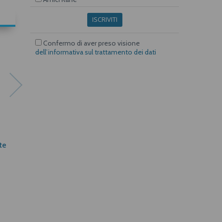
ISCRIVITI
Confermo di aver preso visione
dell’informativa sul trattamento dei dati
te
La nostra memoria
Salvare il tempo
Sergio Mattarella
Alessandro Andreini