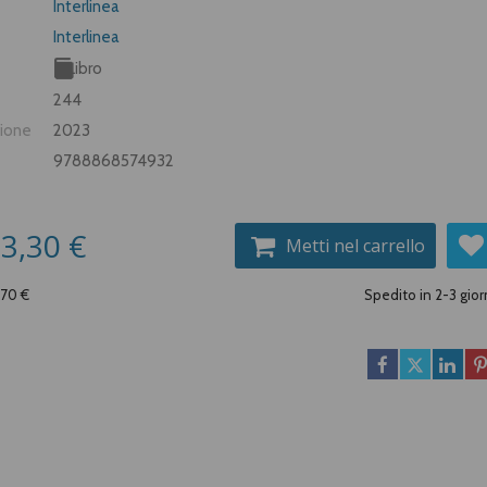
Interlinea
Interlinea
Libro
244
zione
2023
9788868574932
3,30 €
Metti nel carrello
,70 €
Spedito in 2-3 gior