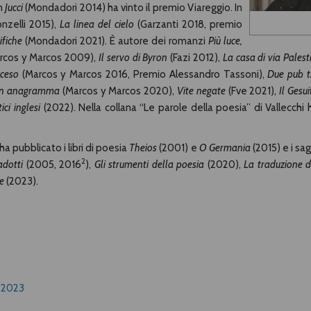
on
Jucci
(Mondadori 2014) ha vinto il premio Viareggio. In
nzelli 2015),
La linea del cielo
(Garzanti 2018, premio
ifiche
(Mondadori 2021). È autore dei romanzi
Più luce,
rcos y Marcos 2009),
Il servo di Byron
(Fazi 2012),
La casa di via Palest
cceso
(Marcos y Marcos 2016, Premio Alessandro Tassoni),
Due pub t
̀ un anagramma
(Marcos y Marcos 2020),
Vite negate
(Fve 2021),
Il Gesui
ci inglesi
(2022). Nella collana “Le parole della poesia” di Vallecchi 
ha pubblicato i libri di poesia
Theios
(2001) e
O Germania
(2015) e i sag
2
adotti
(2005, 2016
),
Gli strumenti della poesia
(2020),
La traduzione d
ie
(2023).
9.2023