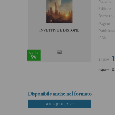
Marchio
Editore
Formato
Pagine
Pubblica
ISBN
sconto
1
5%
14,00 €
risparmi: 0
Disponibile anche nel formato
EBOOK (PDF) € 7.99