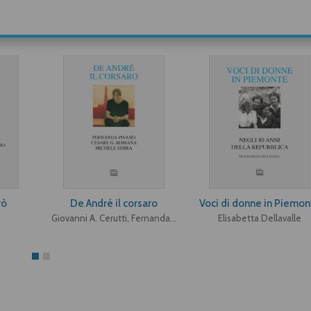
rò
De André il corsaro
Voci di donne in Piemon
Giovanni A. Cerutti, Fernanda Pivano, Cesare G. Romana, Michele Serra
Elisabetta Dellavalle