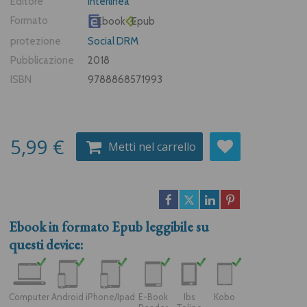
Editore
Interlinea
Formato
Ebook
Epub
protezione
Social DRM
Pubblicazione
2018
ISBN
9788868571993
5,99 €
Metti nel carrello
Ebook in formato
Epub
leggibile su
questi device:
Computer
Android
iPhone/Ipad
E-Book
Ibs
Kobo