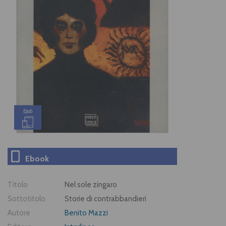
Epub
Ebook
Titolo
Nel sole zingaro
Sottotitolo
Storie di contrabbandieri
Autore
Benito Mazzi