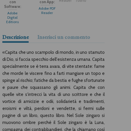
Reader
Tolino
con
con App:
Software:
Adobe PDF
Reader
Adobe
Digital
Editions
Descrizione
Inserisci un commento
«Capita che uno scampolo di mondo, in uno starnuto
di Dio, si faccia specchio dell'esistenza umana. Capita
specialmente se è terra avara, di vite stentate: fame
che morde le viscere fino a farti mangiare un topo e
spinge al rischio; fatiche da bestia e fughe sfortunate
e paure che squassano gli animi. Capita che con
quelle vite s'intrecci la vita di uno scrittore e che il
vortice di amicizie e odii, solidarietà e tradimenti,
eroismi e viltà, perdoni e vendette, si fermi sulle
pagine di un libro, questo libro. Nel Sole zingaro si
muovono ombre perché il Sole zingaro è la Luna,
compagna dei contrabbandieri, che la chiamano così