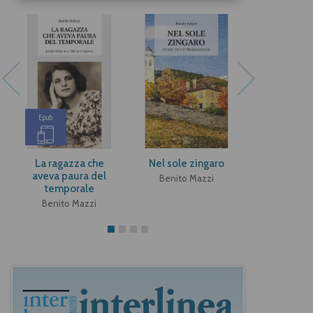
Epub
La ragazza che
Nel sole zingaro
Gli invincib
aveva paura del
nev
Benito Mazzi
temporale
Benito M
Benito Mazzi