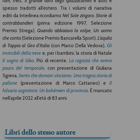
füm, frecc. Il grande libro degli spazzacamini
e altri) e
spesso tradotti all’estero. Tra i volumi di narrativa
editi da Interlinea ricordiamo
Nel Sole zingaro. Storie di
contrabbandieri
(prima edizione 1997, Selezione
Premio Strega),
Quando abbaiava la volpe
,
Un uomo
che conta
(Selezione Premio Bancarella Sport),
L’aquila
di Tappia al Giro d’Italia
(con Marco Della Vedova),
Gli
invincibili della neve
e, per i bambini, la storia di Natale
Il sogno di Gibo
.
Più di recente,
La ragazza che aveva
paura del temporale
, con presentazione di Giuliana
Sgrena,
Sento che domani vinciamo. Una tragica storia di
pallone
(presentazione di Marco Cattaneo) e
Il
falsario sognatore. Un bohémien di provincia
. È mancato
nell’aprile 2022 all’età di 83 anni.
Libri dello stesso autore