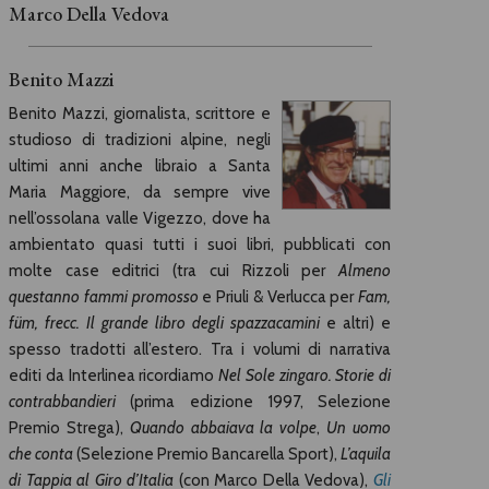
Marco Della Vedova
Benito Mazzi
Benito Mazzi, giornalista, scrittore e
studioso di tradizioni alpine, negli
ultimi anni anche libraio a Santa
Maria Maggiore, da sempre vive
nell’ossolana valle Vigezzo, dove ha
ambientato quasi tutti i suoi libri, pubblicati con
molte case editrici (tra cui Rizzoli per
Almeno
questanno fammi promosso
e Priuli & Verlucca per
Fam,
füm, frecc. Il grande libro degli spazzacamini
e altri) e
spesso tradotti all’estero. Tra i volumi di narrativa
editi da Interlinea ricordiamo
Nel Sole zingaro. Storie di
contrabbandieri
(prima edizione 1997, Selezione
Premio Strega),
Quando abbaiava la volpe
,
Un uomo
che conta
(Selezione Premio Bancarella Sport),
L’aquila
di Tappia al Giro d’Italia
(con Marco Della Vedova),
Gli