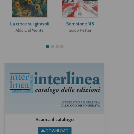
La croce sui girasoli
Sempione ’45
Elegie p
Aldo Del Monte
Guido Petter
Piero B
Scarica il catalogo
DOWNLOAD