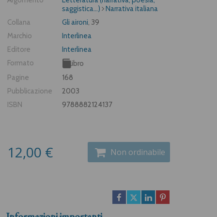
Argomento
Letteratura (narrativa, poesia,
saggistica...)
Narrativa italiana
Collana
Gli aironi
, 39
Marchio
Interlinea
Editore
Interlinea
Formato
Libro
Pagine
168
Pubblicazione
2003
ISBN
9788882124137
12,00 €
Non ordinabile
Informazioni importanti