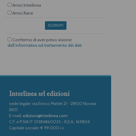
Amici Interlinea
Amici Rane
ISCRIVITI
Confermo di aver preso visione
dell’informativa sul trattamento dei dati
Interlinea srl edizioni
sede legale: via Enrico Mattei 21 - 28100 Novara
(NO)
E-mail:
edizioni@interlinea.com
C.F. e P.IVA IT 01384860035 - R.E.A.: 169804
Capitale sociale: € 99.000 i.v