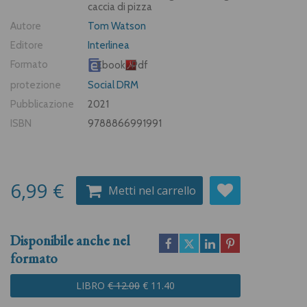
caccia di pizza
Autore
Tom Watson
Editore
Interlinea
Formato
Ebook
Pdf
protezione
Social DRM
Pubblicazione
2021
ISBN
9788866991991
6,99 €
Metti nel carrello
Disponibile anche nel
formato
LIBRO
€ 12.00
€ 11.40