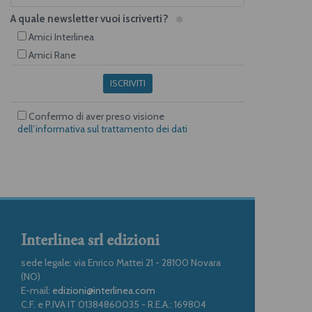
A quale newsletter vuoi iscriverti?
Amici Interlinea
Amici Rane
ISCRIVITI
Confermo di aver preso visione
dell’informativa sul trattamento dei dati
Interlinea srl edizioni
sede legale: via Enrico Mattei 21 - 28100 Novara
(NO)
E-mail:
edizioni@interlinea.com
C.F. e P.IVA IT 01384860035 - R.E.A.: 169804