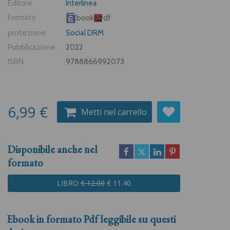
Editore
Interlinea
Formato
Ebook
Pdf
protezione
Social DRM
Pubblicazione
2022
ISBN
9788866992073
6,99 €
Metti nel carrello
Disponibile anche nel
formato
LIBRO
€ 12.00
€ 11.40
Ebook in formato
Pdf
leggibile su questi