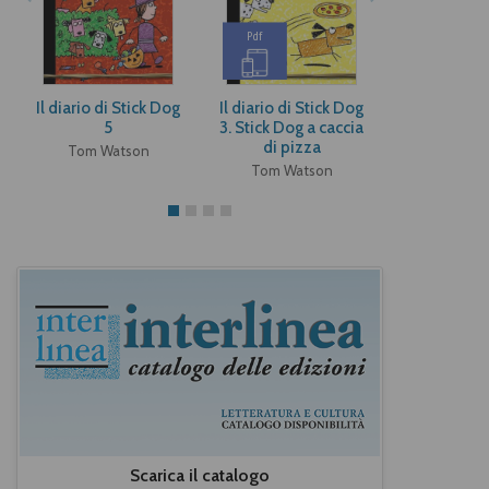
Pdf
Pdf
Il diario di Stick Dog
Il diario di Stick Dog
Il diario di 
5
3. Stick Dog a caccia
Tom Wa
di pizza
Tom Watson
Tom Watson
Scarica il catalogo