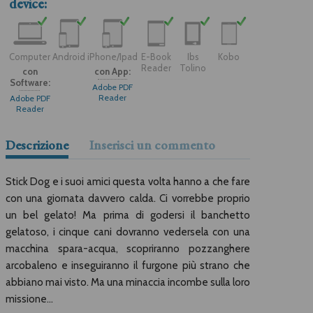
device:
Computer
Android
iPhone/Ipad
E-Book
Ibs
Kobo
Reader
Tolino
con
con App:
Software:
Adobe PDF
Reader
Adobe PDF
Reader
Descrizione
Inserisci un commento
Stick Dog e i suoi amici questa volta hanno a che fare
con una giornata davvero calda. Ci vorrebbe proprio
un bel gelato! Ma prima di godersi il banchetto
gelatoso, i cinque cani dovranno vedersela con una
macchina spara-acqua, scopriranno pozzanghere
arcobaleno e inseguiranno il furgone più strano che
abbiano mai visto. Ma una minaccia incombe sulla loro
missione...