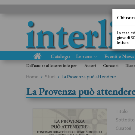
Chiusura
La casa ed
giovedì 30
lettura!
Catalogo
Le rane
Eventi e New
Dall'autore al lettore: info per
Autori
Curatori
Illust
Home
Studi
La Provenza può attendere
La Provenza può attender
Titolo
Sottotito
Curatori