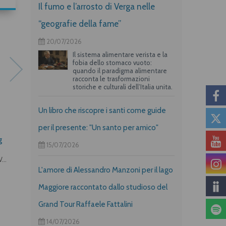
Il fumo e l’arrosto di Verga nelle
“geografie della fame”
20/07/2026
Il sistema alimentare verista e la
fobia dello stomaco vuoto:
quando il paradigma alimentare
racconta le trasformazioni
storiche e culturali dell’Italia unita.
Un libro che riscopre i santi come guide
per il presente: "Un santo per amico"
Monachesimo femminile
«Da te lontano»
g
cistercense
15/07/2026
Guido Cariboni
Deborah Zani, Maria Chiara Voci
L'amore di Alessandro Manzoni per il lago
Maggiore raccontato dallo studioso del
Grand Tour Raffaele Fattalini
14/07/2026