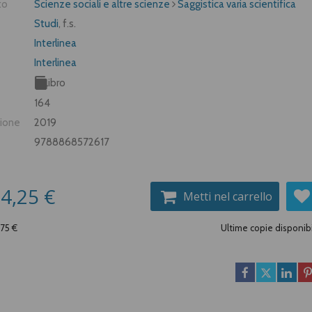
to
Scienze sociali e altre scienze
Saggistica varia scientifica
Studi
, f.s.
Interlinea
Interlinea
Libro
164
zione
2019
9788868572617
4,25 €
Metti nel carrello
,75 €
Ultime copie disponibi