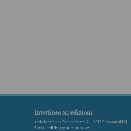
Interlinea srl edizioni
sede legale: via Enrico Mattei 21 - 28100 Novara (NO)
E-mail:
edizioni@interlinea.com