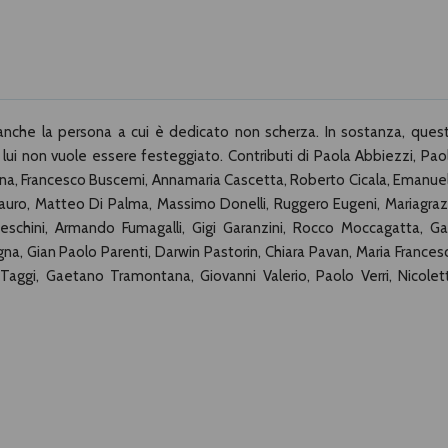
anche la persona a cui è dedicato non scherza. In sostanza, ques
lui non vuole essere festeggiato. Contributi di Paola Abbiezzi, Pao
enna, Francesco Buscemi, Annamaria Cascetta, Roberto Cicala, Emanue
 Lauro, Matteo Di Palma, Massimo Donelli, Ruggero Eugeni, Mariagraz
nceschini, Armando Fumagalli, Gigi Garanzini, Rocco Moccagatta, Ga
a, Gian Paolo Parenti, Darwin Pastorin, Chiara Pavan, Maria Frances
o Taggi, Gaetano Tramontana, Giovanni Valerio, Paolo Verri, Nicolet