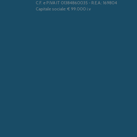
C.F. e P.IVA IT 01384860035 - R.E.A.: 169804
Capitale sociale: € 99.000 i.v