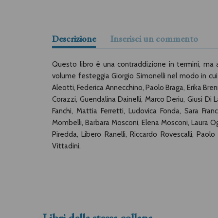
Descrizione
Inserisci un commento
Questo libro è una contraddizione in termini, ma 
volume festeggia Giorgio Simonelli nel modo in cui 
Aleotti, Federica Annecchino, Paolo Braga, Erika Br
Corazzi, Guendalina Dainelli, Marco Deriu, Giusi Di
Fanchi, Mattia Ferretti, Ludovica Fonda, Sara Fra
Mombelli, Barbara Mosconi, Elena Mosconi, Laura Ogn
Piredda, Libero Ranelli, Riccardo Rovescalli, Paol
Vittadini.
Libri della stessa collana