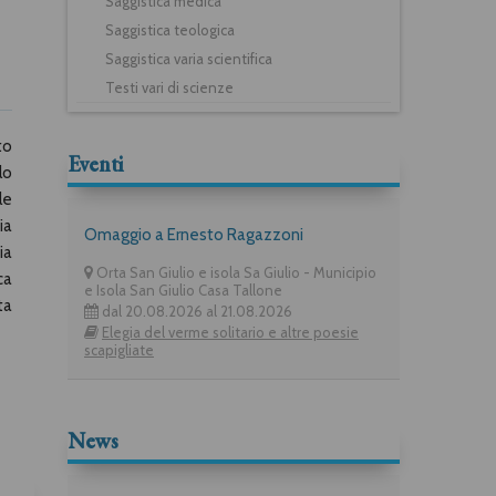
Saggistica medica
Saggistica teologica
Saggistica varia scientifica
Testi vari di scienze
to
Eventi
lo
le
ia
Omaggio a Ernesto Ragazzoni
ia
Orta San Giulio e isola Sa Giulio - Municipio
ca
e Isola San Giulio Casa Tallone
ta
dal 20.08.2026 al 21.08.2026
Elegia del verme solitario e altre poesie
scapigliate
News