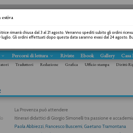
 estiva
SEGUICI SU
itrice rimarrà chiusa dal 3 al 21 agosto. Verranno spediti subito gli ordini ricev
 luglio. Gli ordini effettuati dopo questa data saranno evasi dal 24 agosto. 
s
Percorsi di lettura
Riviste
Ebook
Gallery
Casa 
ratori
Traduttori
Redazione
Grafica
Ufficio stampa
Diritti-Ri
e
La Provenza può attendere
lo
Itinerari didattici di Giorgio Simonelli tra passione e accademi
Paola Abbiezzi
,
Francesco Buscemi
,
Gaetano Tramontana