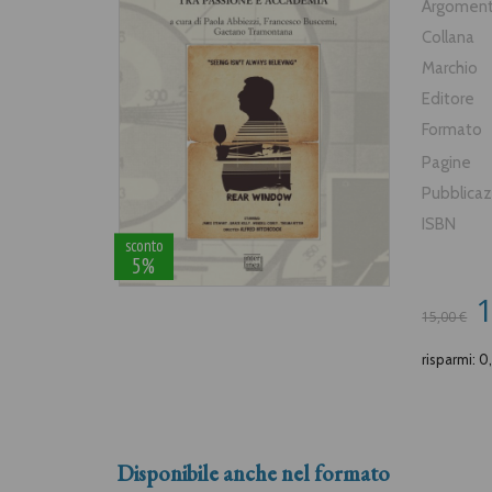
Argomen
Collana
Marchio
Editore
Formato
Pagine
Pubblica
ISBN
sconto
5%
1
15,00 €
risparmi: 0
Disponibile anche nel formato