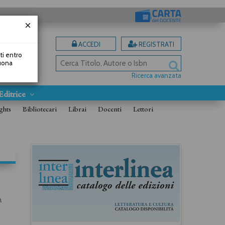
ACCEDI
REGISTRATI
uti entro
Buona
Ricerca avanzata
Editrice
ghts
Bibliotecari
Librai
Docenti
Lettori
a