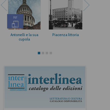
Pdf
Antonelli e la sua
Piacenza littoria
Terra d’
cupola
Sebastiano 