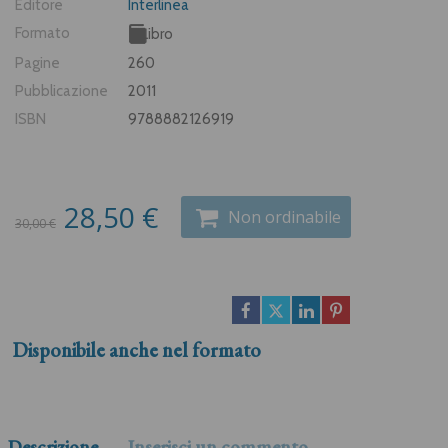
Editore
Interlinea
Formato
Libro
Pagine
260
Pubblicazione
2011
ISBN
9788882126919
28,50 €
Non ordinabile
30,00 €
Disponibile anche nel formato
Descrizione
Inserisci un commento