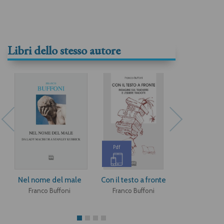
Libri dello stesso autore
Pdf
Pdf
Nel nome del male
Con il testo a fronte
Gli strumen
poes
Franco Buffoni
Franco Buffoni
Franco Bu