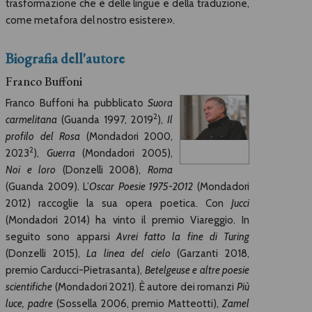
trasformazione che è delle lingue e della traduzione,
come metafora del nostro esistere».
Biografia dell'autore
Franco Buffoni
Franco Buffoni ha pubblicato
Suora
2
carmelitana
(Guanda 1997, 2019
),
Il
profilo del Rosa
(Mondadori 2000,
2
2023
),
Guerra
(Mondadori 2005),
Noi e loro
(Donzelli 2008),
Roma
(Guanda 2009). L’
Oscar Poesie 1975-2012
(Mondadori
2012) raccoglie la sua opera poetica. Con
Jucci
(Mondadori 2014) ha vinto il premio Viareggio. In
seguito sono apparsi
Avrei fatto la fine di Turing
(Donzelli 2015),
La linea del cielo
(Garzanti 2018,
premio Carducci-Pietrasanta),
Betelgeuse e altre poesie
scientifiche
(Mondadori 2021). È autore dei romanzi
Più
luce, padre
(Sossella 2006, premio Matteotti),
Zamel