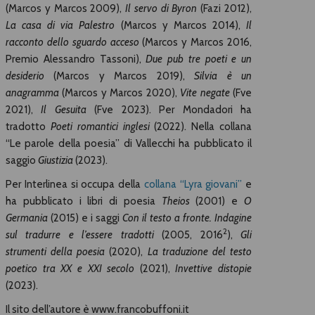
(Marcos y Marcos 2009),
Il servo di Byron
(Fazi 2012),
La casa di via Palestro
(Marcos y Marcos 2014),
Il
racconto dello sguardo acceso
(Marcos y Marcos 2016,
Premio Alessandro Tassoni),
Due pub tre poeti e un
desiderio
(Marcos y Marcos 2019),
Silvia è un
anagramma
(Marcos y Marcos 2020),
Vite negate
(Fve
2021),
Il Gesuita
(Fve 2023). Per Mondadori ha
tradotto
Poeti romantici inglesi
(2022). Nella collana
“Le parole della poesia” di Vallecchi ha pubblicato il
saggio
Giustizia
(2023).
Per Interlinea si occupa della
collana “Lyra giovani”
e
ha pubblicato i libri di poesia
Theios
(2001) e
O
Germania
(2015) e i saggi
Con il testo a fronte. Indagine
2
sul tradurre e l’essere tradotti
(2005, 2016
),
Gli
strumenti della poesia
(2020),
La traduzione del testo
poetico tra XX e XXI secolo
(2021),
Invettive distopie
(2023).
Il sito dell’autore è www.francobuffoni.it