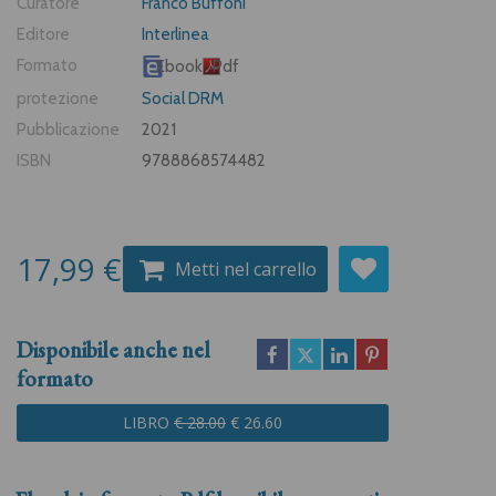
Curatore
Franco Buffoni
Editore
Interlinea
Formato
Ebook
Pdf
protezione
Social DRM
Pubblicazione
2021
ISBN
9788868574482
17,99 €
Metti nel carrello
Disponibile anche nel
formato
LIBRO
€ 28.00
€ 26.60