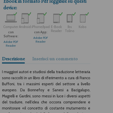
Ebook in formato
Pdf
leggibile su questi
device:
Computer
Android
iPhone/Ipad
E-Book
Ibs
Kobo
Reader
Tolino
con
con App:
Software:
Adobe PDF
Reader
Adobe PDF
Reader
Descrizione
Inserisci un commento
I maggiori autori e studiosi della traduzione letteraria
sono raccolti in un libro di riferimento a cura di Franco
Buffoni, tra i massimi esperti del settore a livello
europeo. Da Bonnefoy e Sanesi a Bacigalupo,
Magrelli e Gardini, sono messi in luce i diversi aspetti
del tradurre, nell'idea che occorra comprendere e
monitorare «il concetto di costante mutamento e