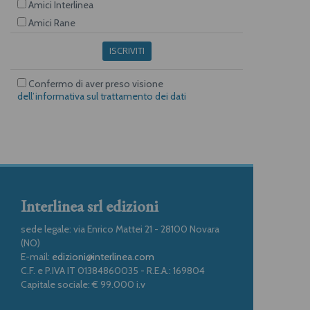
Amici Interlinea
Amici Rane
ISCRIVITI
Confermo di aver preso visione
dell’informativa sul trattamento dei dati
Interlinea srl edizioni
sede legale: via Enrico Mattei 21 - 28100 Novara
(NO)
E-mail:
edizioni@interlinea.com
C.F. e P.IVA IT 01384860035 - R.E.A.: 169804
Capitale sociale: € 99.000 i.v