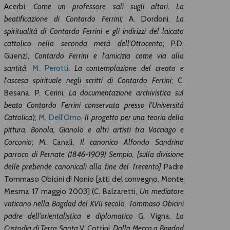
Acerbi,
Come un professore salì sugli altari. La
beatificazione di Contardo Ferrini;
A. Dordoni,
La
spiritualità di Contardo Ferrini e gli indirizzi del laicato
cattolico nella seconda metà dell'Ottocento
; P.D.
Guenzi,
Contardo Ferrini e l'amicizia come via alla
santità
;
M. Perotti
,
La contemplazione del creato e
l'ascesa spirituale negli scritti di Contardo Ferrini
; C.
Besana, P. Cerini,
La documentazione archivistica sul
beato Contardo Ferrini conservata presso l'Università
Cattolica
);
M. Dell'Omo
,
Il progetto per una teoria della
pittura. Bonola, Gianolo e altri artisti tra Vacciago e
Corconio
; M. Canali,
Il canonico Alfondo Sandrino
parroco di Pernate (1846-1909) Sempio, [sulla divisione
delle prebende canonicali alla fine del Trecento]
Padre
Tommaso Obicini di Nonio [atti del convegno, Monte
Mesma 17 maggio 2003] (C. Balzaretti,
Un mediatore
vaticano nella Bagdad del XVII secolo. Tommaso Obicini
padre dell'orientalistica e diplomatico
G. Vigna,
La
Custodia di Terra Santa
V. Cottini,
Dalla Mecca a Bagdad