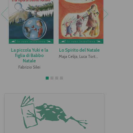
La piccola Yuki e la
Lo Spirito del Natale
Le scarpe
figlia di Babbo
Befa
Maja Celija, Luca Tortolini
Natale
Anna Genni 
Fabrizio Silei