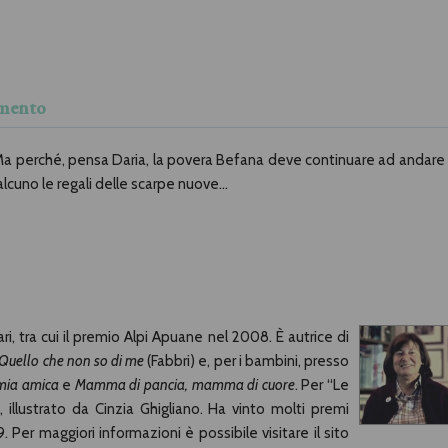
mmento
 Ma perché, pensa Daria, la povera Befana deve continuare ad andare 
ualcuno le regali delle scarpe nuove…
i, tra cui il premio Alpi Apuane nel 2008. È autrice di
Quello che non so di me
(Fabbri) e, per i bambini, presso
 mia amica
e
Mamma di pancia, mamma di cuore
. Per “Le
, illustrato da Cinzia Ghigliano. Ha vinto molti premi
9. Per maggiori informazioni è possibile visitare il sito