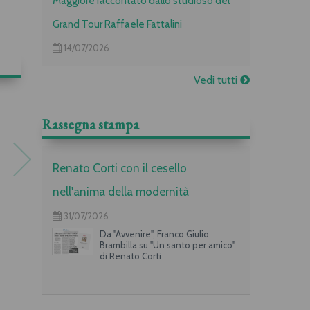
Maggiore raccontato dallo studioso del
Grand Tour Raffaele Fattalini
14/07/2026
Vedi tutti
Rassegna stampa
Renato Corti con il cesello
nell'anima della modernità
31/07/2026
Da "Avvenire", Franco Giulio
Il regalo di Natale
Il bottino di Natale
Brambilla su "Un santo per amico"
di Renato Corti
Ferdinando Albertazzi
Lucia Scuderi