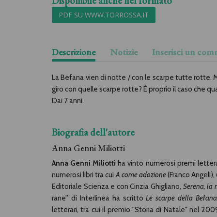
Disponibile anche nel formato
PDF SU WWW.TORROSSA.IT
Descrizione
Notizie
Inserisci un co
La Befana vien di notte / con le scarpe tutte rotte.
giro con quelle scarpe rotte? È proprio il caso che q
Dai 7 anni.
Biografia dell'autore
Anna Genni Miliotti
Anna Genni Miliotti
ha vinto numerosi premi letterar
numerosi libri tra cui
A come adozione
(Franco Angeli),
Editoriale Scienza e con Cinzia Ghigliano,
Serena, la
rane” di Interlinea ha scritto
Le scarpe della Befana
letterari, tra cui il premio "Storia di Natale" nel 200