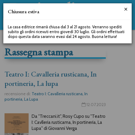
Chiusura estiva
La casa editrice rimarrà chiusa dal 3 al 21 agosto. Verranno spediti
subito gli ordini ricevuti entro giovedì 30 luglio. Gli ordini effettuati
dopo questa data saranno evasi dal 24 agosto. Buona lettura!
Rassegna stampa
Teatro I: Cavalleria rusticana, In
portineria, La lupa
recensione di:
Teatro I: Cavalleria rusticana, In
portineria, La Lupa
12.07.2023
Da "Treccani.it", Rosy Cupo su "Teatro
I: Cavlleria rusticama, In portineria, La
Lupa" di Giovanni Verga