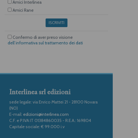
Amici Interlinea
Amici Rane
ISCRIVITI
Confermo di aver preso visione
dell’informativa sul trattamento dei dati
Interlinea srl edizioni
sede legale: via Enrico Mattei 21 - 28100 Novara
(NO)
E-mail:
edizioni@interlinea.com
C.F. e P.IVA IT 01384860035 - R.E.A.: 169804
Capitale sociale: € 99.000 i.v