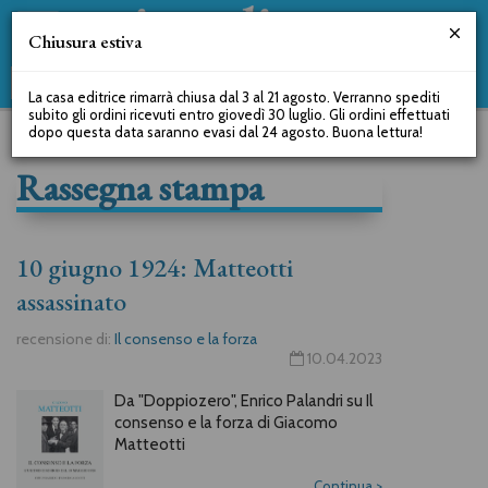
Chiusura estiva
La casa editrice rimarrà chiusa dal 3 al 21 agosto. Verranno spediti
subito gli ordini ricevuti entro giovedì 30 luglio. Gli ordini effettuati
dopo questa data saranno evasi dal 24 agosto. Buona lettura!
Rassegna stampa
10 giugno 1924: Matteotti
assassinato
recensione di:
Il consenso e la forza
10.04.2023
Da "Doppiozero", Enrico Palandri su Il
consenso e la forza di Giacomo
Matteotti
Continua
>