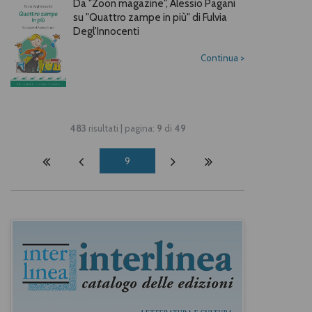
Da "Zoon magazine", Alessio Pagani
su "Quattro zampe in più" di Fulvia
Degl'Innocenti
Continua
>
483
risultati | pagina:
9
di
49
9