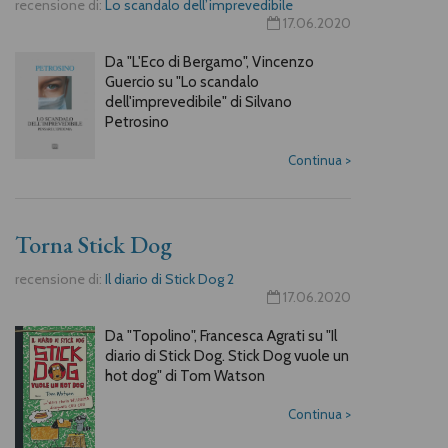
recensione di:
Lo scandalo dell’imprevedibile
17.06.2020
Da "L'Eco di Bergamo", Vincenzo
Guercio su "Lo scandalo
dell'imprevedibile" di Silvano
Petrosino
Continua
>
Torna Stick Dog
recensione di:
Il diario di Stick Dog 2
17.06.2020
Da "Topolino", Francesca Agrati su "Il
diario di Stick Dog. Stick Dog vuole un
hot dog" di Tom Watson
Continua
>