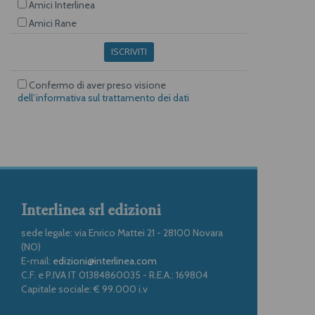
Amici Interlinea
Amici Rane
ISCRIVITI
Confermo di aver preso visione
dell’informativa sul trattamento dei dati
Interlinea srl edizioni
sede legale: via Enrico Mattei 21 - 28100 Novara
(NO)
E-mail:
edizioni@interlinea.com
C.F. e P.IVA IT 01384860035 - R.E.A.: 169804
Capitale sociale: € 99.000 i.v