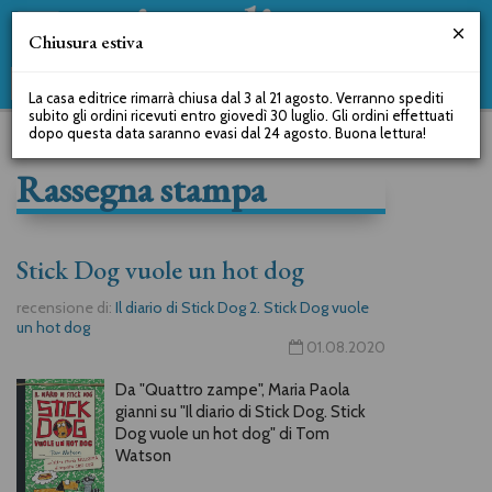
Chiusura estiva
La casa editrice rimarrà chiusa dal 3 al 21 agosto. Verranno spediti
subito gli ordini ricevuti entro giovedì 30 luglio. Gli ordini effettuati
dopo questa data saranno evasi dal 24 agosto. Buona lettura!
Rassegna stampa
Stick Dog vuole un hot dog
recensione di:
Il diario di Stick Dog 2. Stick Dog vuole
un hot dog
01.08.2020
Da "Quattro zampe", Maria Paola
gianni su "Il diario di Stick Dog. Stick
Dog vuole un hot dog" di Tom
Watson