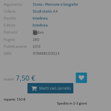
Argomento
Storia
Memorie e biografie
Collana
Studi storici
, 64
Marchio
Interlinea
Editore
Interlinea
Formato
Libro
Pagine
280
Pubblicazione
2013
ISBN
9788882129224
7,50 €
15,00 €
Metti nel carrello
risparmi: 7,50 €
Spedito in 2-3 giorni