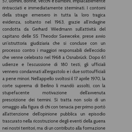
57, uomini, donne, vecchi e bambini, implacabilmente
rintracciati e immediatamente sterminati. I contorni
della strage emersero in tutta la loro tragica
evidenza, soltanto nel 1963, grazie all’indagine
condotta da Gerhard Wiedmann sull’attività del
capitano delle SS Theodor Saewceke, prese avvio
un’istruttoria giudiziaria che si concluse con un
processo contro i maggiori responsabili dell’eccidio
che venne celebrato nel 1968 a Osnabrück. Dopo 61
udienze e l’escussione di 180 testi, gli ufficiali
vennero condannati all’ergastolo e i due sottoufficiali
a pene minori. Nell’appello svoltosi il 17 aprile 1970, la
corte suprema di Berlino li mandò assolti, con la
stupefacente motivazione dell’avvenuta
prescrizione dei termini. Si tratta non solo di un
omaggio alla figura di chi con tenacia per primo portò
all’attenzione dell’opinione pubblica un episodio
trascurato nella ricostruzione degli eventi della guerra
nei nostri territori, ma di un contributo alla formazione