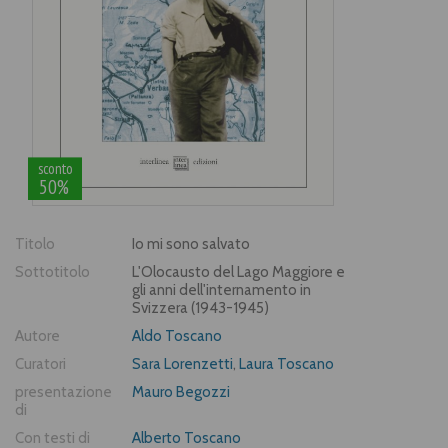
sconto
50%
Titolo
Io mi sono salvato
Sottotitolo
L'Olocausto del Lago Maggiore e
gli anni dell'internamento in
Svizzera (1943-1945)
Autore
Aldo Toscano
Curatori
Sara Lorenzetti
,
Laura Toscano
presentazione
Mauro Begozzi
di
Con testi di
Alberto Toscano