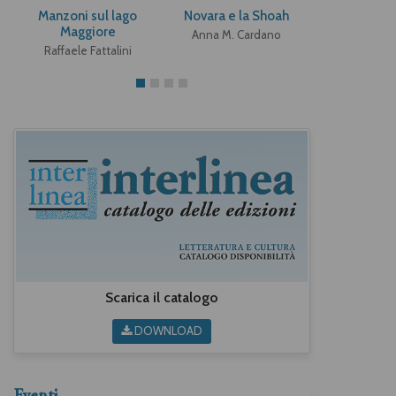
Manzoni sul lago
Novara e la Shoah
Don Giusep
Maggiore
Anna M. Cardano
Mario Pe
Raffaele Fattalini
Scarica il catalogo
DOWNLOAD
Eventi