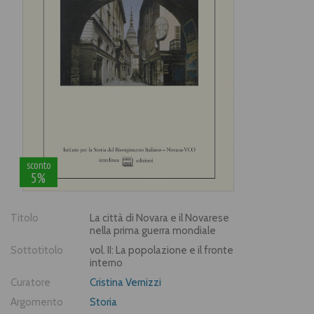
sconto
5%
Titolo
La città di Novara e il Novarese
nella prima guerra mondiale
Sottotitolo
vol. II: La popolazione e il fronte
interno
Curatore
Cristina Vernizzi
Argomento
Storia