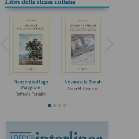
Libri della stessa collana
Manzoni sul lago
Novara e la Shoah
Don Giusep
Maggiore
Anna M. Cardano
Mario Pe
Raffaele Fattalini