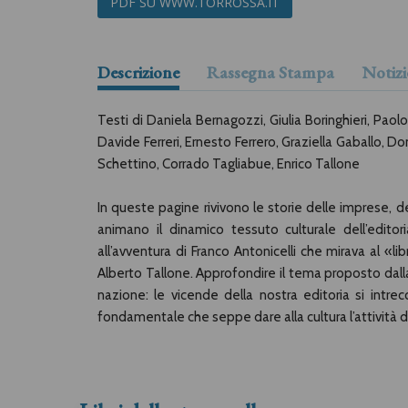
PDF SU WWW.TORROSSA.IT
Descrizione
Rassegna Stampa
Notizi
Testi di Daniela Bernagozzi, Giulia Boringhieri, Paol
Davide Ferreri, Ernesto Ferrero, Graziella Gaballo, D
Schettino, Corrado Tagliabue, Enrico Tallone
In queste pagine rivivono le storie delle imprese, 
animano il dinamico tessuto culturale dell’editor
all’avventura di Franco Antonicelli che mirava al «lib
Alberto Tallone. Approfondire il tema proposto dall
nazione: le vicende della nostra editoria si intre
fondamentale che seppe dare alla cultura l’attività d