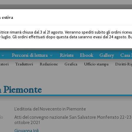
 estiva
SEGUICI SU
itrice rimarrà chiusa dal 3 al 21 agosto. Verranno spediti subito gli ordini ricev
 luglio. Gli ordini effettuati dopo questa data saranno evasi dal 24 agosto. 
s
Percorsi di lettura
Riviste
Ebook
Gallery
Casa 
ratori
Traduttori
Redazione
Grafica
Ufficio stampa
Diritti-Ri
in Piemonte
L’editoria del Novecento in Piemonte
lo
Atti del convegno nazionale San Salvatore Monferrato 22-23
ottobre 2021
Giovanna Ioli