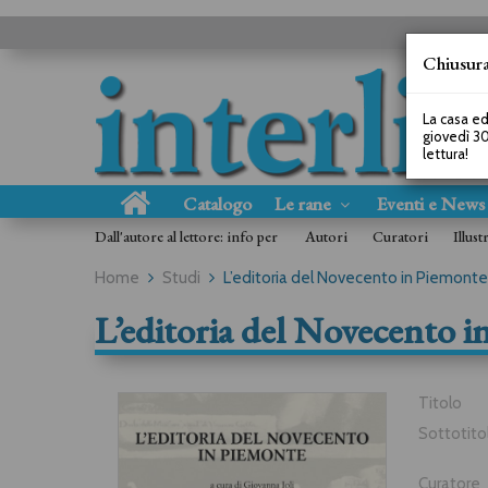
Chiusura
La casa ed
giovedì 30
lettura!
Catalogo
Le rane
Eventi e New
Dall'autore al lettore: info per
Autori
Curatori
Illust
Home
Studi
L’editoria del Novecento in Piemonte
L’editoria del Novecento 
Titolo
Sottotito
Curatore