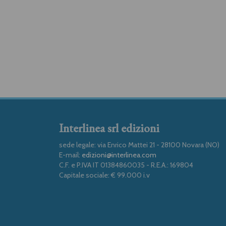
Interlinea srl edizioni
sede legale: via Enrico Mattei 21 - 28100 Novara (NO)
E-mail:
edizioni@interlinea.com
C.F. e P.IVA IT 01384860035 - R.E.A.: 169804
Capitale sociale: € 99.000 i.v