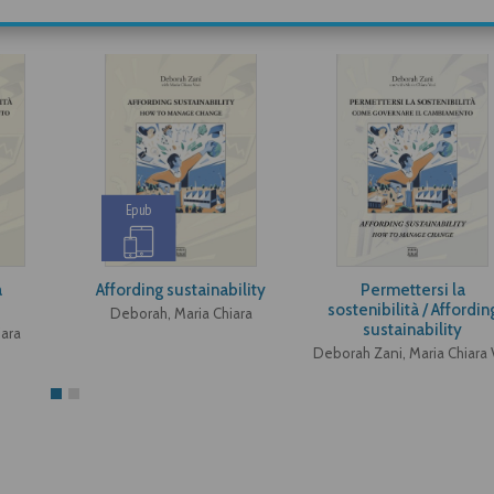
Epub
a
Affording sustainability
Permettersi la
sostenibilità / Affordin
Deborah, Maria Chiara
sustainability
iara