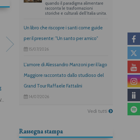
quando il paradigma alimentare
racconta le trasformazioni
storiche e culturali dell’Italia unita.
Un libro che riscopre i santi come guide
per il presente: "Un santo per amico"
15/07/2026
L'amore di Alessandro Manzoni per il lago
Maggiore raccontato dallo studioso del
Monachesimo femminile
«Da te lontano»
Grand Tour Raffaele Fattalini
g
cistercense
Guido Cariboni
14/07/2026
Deborah Zani, Maria Chiara Voci
Vedi tutti
Rassegna stampa