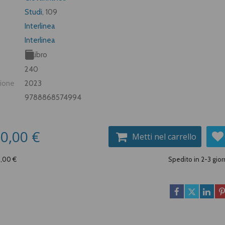
Studi
, 109
Interlinea
Interlinea
Libro
240
zione
2023
9788868574994
0,00 €
Metti nel carrello
0,00 €
Spedito in 2-3 gior