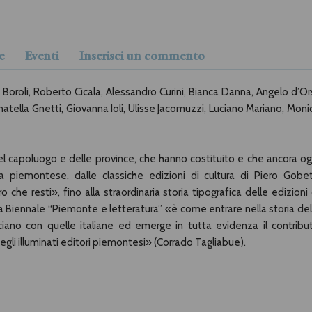
e
Eventi
Inserisci un commento
o Boroli, Roberto Cicala, Alessandro Curini, Bianca Danna, Angelo d’Ors
onatella Gnetti, Giovanna Ioli, Ulisse Jacomuzzi, Luciano Mariano, Moni
del capoluogo e delle province, che hanno costituito e che ancora og
ia piemontese, dalle classiche edizioni di cultura di Piero Gobet
ro che resti», fino alla straordinaria storia tipografica delle edizioni 
a Biennale “Piemonte e letteratura” «è come entrare nella storia del
cciano con quelle italiane ed emerge in tutta evidenza il contribu
egli illuminati editori piemontesi» (Corrado Tagliabue).