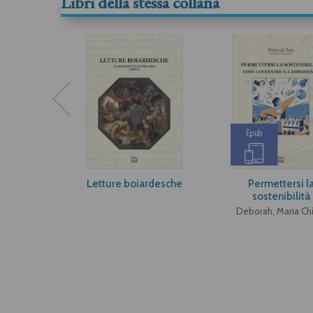
Libri della stessa collana
Epub
Letture boiardesche
Permettersi l
sostenibilità
Deborah, Maria Ch