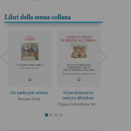
Libri della stessa collana
Un santo per amico
«Con la testa in
Maestri e
mezzo all’erba»
Renato Corti
Franco Giulio
Filippo Colombara, Virginia Paravati