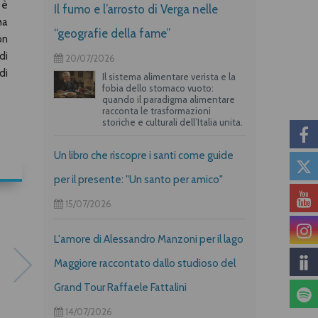
 è
Il fumo e l’arrosto di Verga nelle
ha
“geografie della fame”
on
di
20/07/2026
di
Il sistema alimentare verista e la
fobia dello stomaco vuoto:
quando il paradigma alimentare
racconta le trasformazioni
storiche e culturali dell’Italia unita.
Un libro che riscopre i santi come guide
per il presente: "Un santo per amico"
15/07/2026
L'amore di Alessandro Manzoni per il lago
Maggiore raccontato dallo studioso del
Grand Tour Raffaele Fattalini
14/07/2026