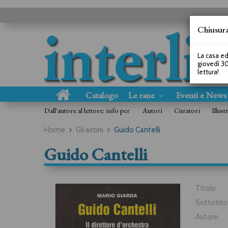
Chiusura
La casa ed
giovedì 30
lettura!
Catalogo
Le rane
Eventi e New
Dall'autore al lettore: info per
Autori
Curatori
Illust
Home
Gli aironi
Guido Cantelli
Guido Cantelli
Titolo
Sottotito
Autore