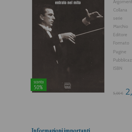
Argomen
Collana
serie
Marchio
Editore
Formato
Pagine
Pubblica
ISBN
sconto
50%
2
5,00 €
Informazioni importanti