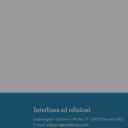
Interlinea srl edizioni
sede legale: via Enrico Mattei 21 - 28100 Novara (NO)
E-mail:
edizioni@interlinea.com