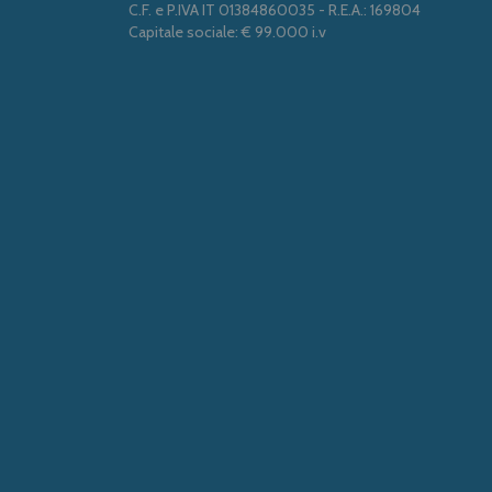
C.F. e P.IVA IT 01384860035 - R.E.A.: 169804
Capitale sociale: € 99.000 i.v