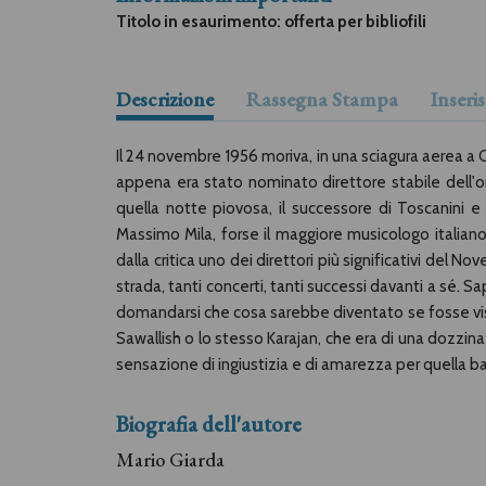
Titolo in esaurimento: offerta per bibliofili
Descrizione
Rassegna Stampa
Inser
Il 24 novembre 1956 moriva, in una sciagura aerea a 
appena era stato nominato direttore stabile dell'or
quella notte piovosa, il successore di Toscanini 
Massimo Mila, forse il maggiore musicologo italiano
dalla critica uno dei direttori più significativi del 
strada, tanti concerti, tanti successi davanti a sé. S
domandarsi che cosa sarebbe diventato se fosse viss
Sawallish o lo stesso Karajan, che era di una dozzina 
sensazione di ingiustizia e di amarezza per quella 
Biografia dell'autore
Mario Giarda