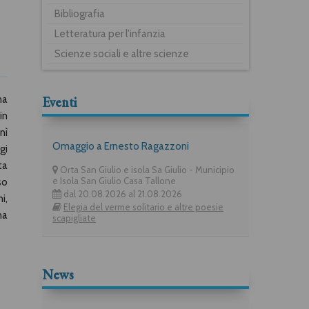
Bibliografia
Letteratura per l'infanzia
Scienze sociali e altre scienze
Eventi
na
in
nì
Omaggio a Ernesto Ragazzoni
gi
ta
Orta San Giulio e isola Sa Giulio - Municipio
e Isola San Giulio Casa Tallone
so
dal 20.08.2026 al 21.08.2026
i,
Elegia del verme solitario e altre poesie
na
scapigliate
News