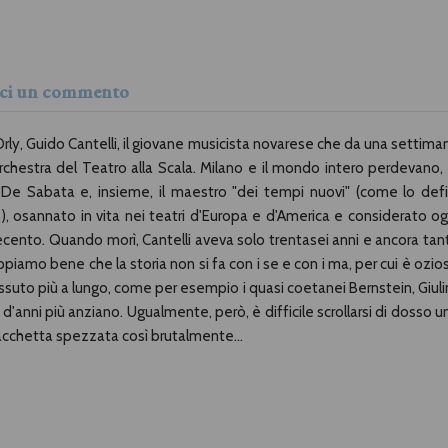
isci un commento
Orly, Guido Cantelli, il giovane musicista novarese che da una settima
chestra del Teatro alla Scala. Milano e il mondo intero perdevano, 
e De Sabata e, insieme, il maestro "dei tempi nuovi" (come lo defi
), osannato in vita nei teatri d'Europa e d'America e considerato og
Novecento. Quando morì, Cantelli aveva solo trentasei anni e ancora tan
appiamo bene che la storia non si fa con i se e con i ma, per cui è ozio
uto più a lungo, come per esempio i quasi coetanei Bernstein, Giulin
d'anni più anziano. Ugualmente, però, è difficile scrollarsi di dosso u
bacchetta spezzata così brutalmente...