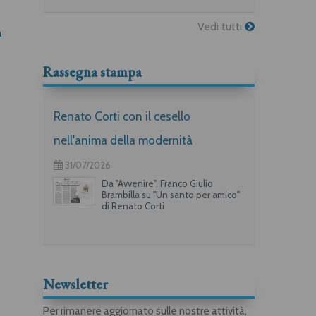
Vedi tutti
a
Giuseppe Motta
Nel mio futuro non ti porto
Renato Pennisi
Rassegna stampa
Renato Corti con il cesello
nell'anima della modernità
31/07/2026
Da "Avvenire", Franco Giulio
Brambilla su "Un santo per amico"
di Renato Corti
Newsletter
Per rimanere aggiornato sulle nostre attività,