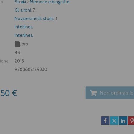
to
Storia
Memorie e biografie
Gli aironi
, 71
Novaresi nella storia
, 1
Interlinea
Interlinea
Libro
48
zione
2013
9788882129330
,50 €
Non ordinabile