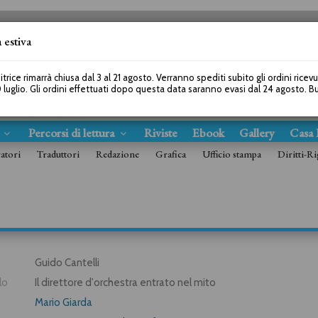
 estiva
SEGUICI SU
itrice rimarrà chiusa dal 3 al 21 agosto. Verranno spediti subito gli ordini ricev
 luglio. Gli ordini effettuati dopo questa data saranno evasi dal 24 agosto. 
s
Percorsi di lettura
Riviste
Ebook
Gallery
Casa 
ratori
Traduttori
Redazione
Grafica
Ufficio stampa
Diritti-Ri
Guido Cantelli
lo
Il direttore d'orchestra entrato nel mito
Mario Giarda