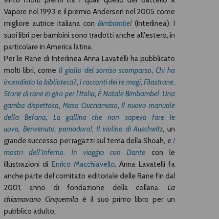
Vapore nel 1993 e il premio Andersen nel 2005 come
migliore autrice italiana con
Bimbambel
(Interlinea). I
suoi libri per bambini sono tradotti anche all'estero, in
particolare in America latina.
Per le Rane di Interlinea Anna Lavatelli ha pubblicato
molti libri, come
Il giallo del sorriso scomparso
,
Chi ha
incendiato la biblioteca?
,
I racconti dei re magi
,
Filastrane.
Storie di rane in giro per l'Italia
,
È Natale Bimbambel
,
Una
gamba dispettosa
,
Maso Ciucciamaso
,
Il nuovo m
anuale
della Befana
,
La gallina che non sapeva fare le
uova
,
Benvenuto, pomodoro!
,
Il violino di Auschwitz
, un
grande successo per ragazzi sul tema della Shoah, e
I
mostri dell’Inferno. In viaggio con Dante
con le
illustrazioni di
Enrico Macchiavello
. Anna Lavatelli fa
anche parte del comitato editoriale delle Rane fin dal
2001, anno di fondazione della collana.
La
chiamavano Cinquemila
è il suo primo libro per un
pubblico adulto.