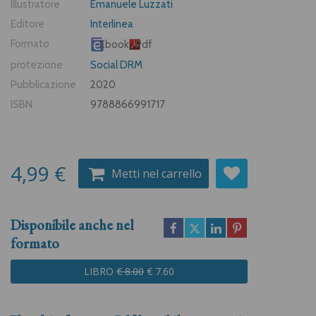
Illustratore
Emanuele Luzzati
Editore
Interlinea
Formato
Ebook
Pdf
protezione
Social DRM
Pubblicazione
2020
ISBN
9788866991717
4,99 €
Metti nel carrello
Disponibile anche nel
formato
LIBRO
€ 8.00
€ 7.60