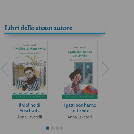
Libri dello stesso autore
Il violino di
I gatti non hanno
La chiam
Auschwitz
sette vite
Cinque
Anna Lavatelli
Anna Lavatelli
Anna Lava