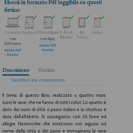
Ebook in formato
Pdf
leggibile su questi
device:
Computer
Android
iPhone/Ipad
E-Book
Ibs
Kobo
Reader
Tolino
con
con App:
Software:
Adobe PDF
Reader
Adobe PDF
Reader
Descrizione
Notizie
Inserisci un commento
Il tema di questo libro, realizzato a quattro mani,
sono le rane, che ne fanno di tutti i colori. Lo spunto è
dato dai nomi di città o paesi italiani e la struttura è
data dall'alfabeto. Si susseguono così 26 brevi ed
allegre filastrocche che ironizzano con arguzia sul
nome delle città e dei paesi e immaginano le rane