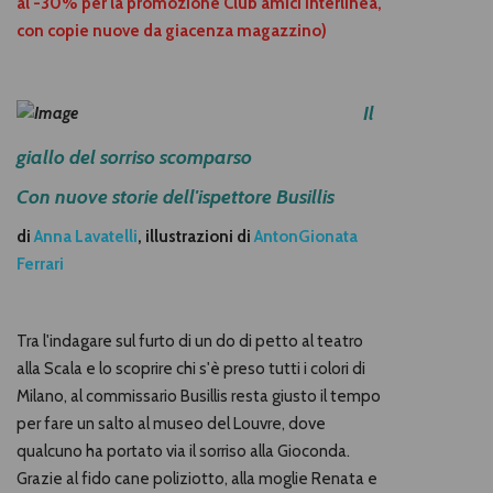
al -30% per la promozione Club amici Interlinea,
con copie nuove da giacenza magazzino)
Il
giallo del sorriso scomparso
Con nuove storie dell'ispettore Busillis
d
i
Anna Lavatelli
,
illustrazioni di
AntonGionata
Ferrari
Tra l'indagare sul furto di un do di petto al teatro
alla Scala e lo scoprire chi s'è preso tutti i colori di
Milano, al commissario Busillis resta giusto il tempo
per fare un salto al museo del Louvre, dove
qualcuno ha portato via il sorriso alla Gioconda.
Grazie al fido cane poliziotto, alla moglie Renata e