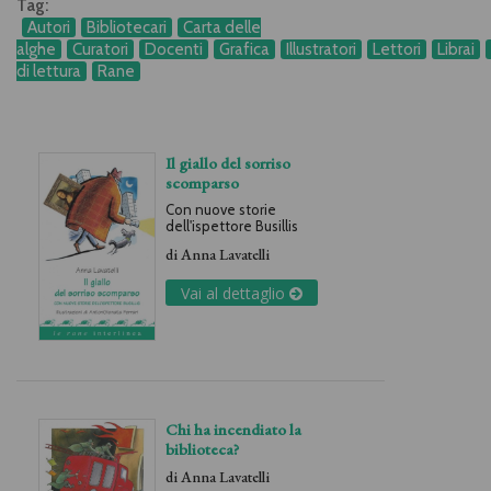
Tag:
Autori
Bibliotecari
Carta delle
alghe
Curatori
Docenti
Grafica
Illustratori
Lettori
Librai
di lettura
Rane
Il giallo del sorriso
scomparso
Con nuove storie
dell'ispettore Busillis
di
Anna Lavatelli
Vai al dettaglio
Chi ha incendiato la
biblioteca?
di
Anna Lavatelli