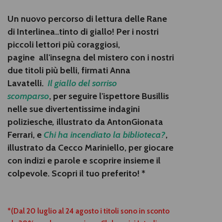
Un nuovo percorso di lettura delle Rane
di Interlinea..tinto di giallo!
Per i nostri
piccoli lettori più coraggiosi,
pagine
all'insegna del mistero con i nostri
due titoli più belli, firmati Anna
Lavatelli.
Il giallo del sorriso
scomparso
,
per seguire
l'ispettore Busillis
nelle sue divertentissime indagini
poliziesche
,
illustrato da
AntonGionata
Ferrari
, e
Chi ha incendiato la biblioteca?
,
illustrato da
Cecco Mariniello
, per giocare
con indizi e parole e scoprire insieme il
colpevole. Scopri il tuo preferito! *
*(Dal 20 luglio al 24 agosto i titoli sono in sconto