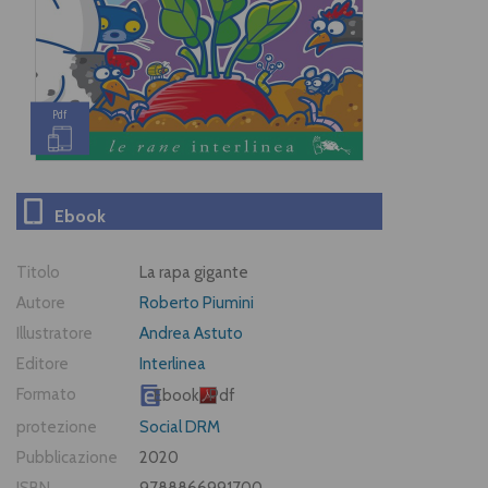
Pdf
Ebook
Titolo
La rapa gigante
Autore
Roberto Piumini
Illustratore
Andrea Astuto
Editore
Interlinea
Formato
Ebook
Pdf
protezione
Social DRM
Pubblicazione
2020