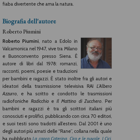
fiaba divertente che ama la natura.
Biografia dell'autore
Roberto Piumini
Roberto Piumini
, nato a Edolo in
Valcamonica nel 1947, vive tra Milano
e Buonconvento presso Siena. È
autore di libri dal 1978: romanzi,
racconti, poemi, poesie e traduzioni
per bambini e ragazzi. È stato inoltre fra gli autori e
ideatori della trasmissione televisiva RAI
L’Albero
Azzurro
, e ha scritto e condotto le trasmissioni
radiofoniche
Radicchio
e
Il Mattino di Zucchero
. Per
bambini e ragazzi è tra gli scrittori italiani più
conosciuti e prolifici, pubblicando con circa 70 editori,
e suoi testi sono tradotti all’estero. Dal 2001 è uno
degli autori più amati delle “Rane”, collana nella quale
ha pubblicato
La capra Caterina
,
Ciro e le nuvole
,
I Cici
,