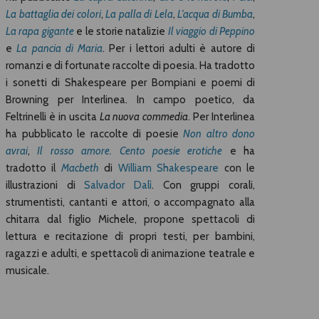
La battaglia dei colori
,
La palla di Lela
,
L’acqua di Bumba
,
La rapa gigante
e le storie natalizie
Il viaggio di Peppino
e
La pancia di Maria
. Per i lettori adulti è autore di
romanzi e di fortunate raccolte di poesia. Ha tradotto
i sonetti di Shakespeare per Bompiani e poemi di
Browning per Interlinea. In campo poetico, da
Feltrinelli è in uscita
La nuova commedia
. Per Interlinea
ha pubblicato le raccolte di poesie
Non altro dono
avrai
,
Il rosso amore. Cento poesie erotiche
e ha
tradotto il
Macbeth
di
William Shakespeare
con le
illustrazioni di
Salvador Dalì
. Con gruppi corali,
strumentisti, cantanti e attori, o accompagnato alla
chitarra dal figlio Michele, propone spettacoli di
lettura e recitazione di propri testi, per bambini,
ragazzi e adulti, e spettacoli di animazione teatrale e
musicale.