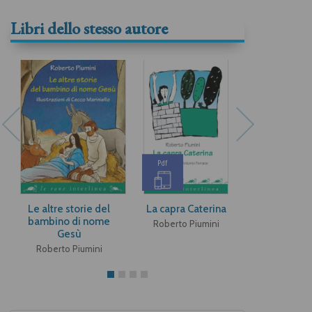
Libri dello stesso autore
Pdf
Pdf
Le altre storie del
La capra Caterina
Ciro e le 
bambino di nome
Roberto Piumini
Roberto P
Gesù
Roberto Piumini