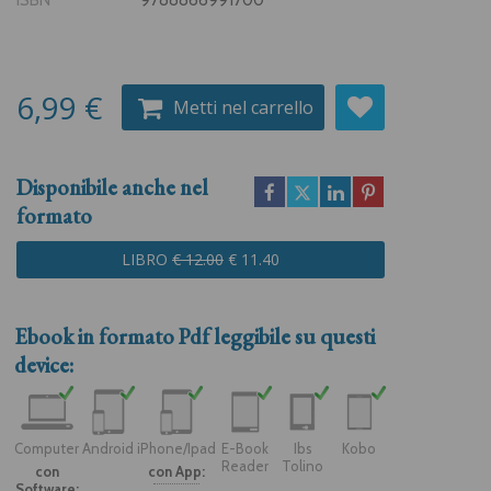
ISBN
9788866991700
6,99 €
Metti nel carrello
Disponibile anche nel
formato
LIBRO
€ 12.00
€ 11.40
Ebook in formato
Pdf
leggibile su questi
device:
Computer
Android
iPhone/Ipad
E-Book
Ibs
Kobo
Reader
Tolino
con
con App:
Software: