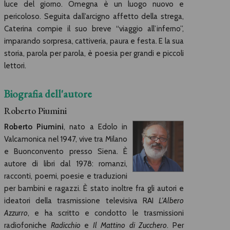
luce del giorno. Omegna è un luogo nuovo e
pericoloso. Seguita dall’arcigno affetto della strega,
Caterina compie il suo breve “viaggio all’inferno”,
imparando sorpresa, cattiveria, paura e festa. E la sua
storia, parola per parola, è poesia per grandi e piccoli
lettori.
Biografia dell'autore
Roberto Piumini
Roberto Piumini
, nato a Edolo in
Valcamonica nel 1947, vive tra Milano
e Buonconvento presso Siena. È
autore di libri dal 1978: romanzi,
racconti, poemi, poesie e traduzioni
per bambini e ragazzi. È stato inoltre fra gli autori e
ideatori della trasmissione televisiva RAI
L’Albero
Azzurro
, e ha scritto e condotto le trasmissioni
radiofoniche
Radicchio
e
Il Mattino di Zucchero
. Per