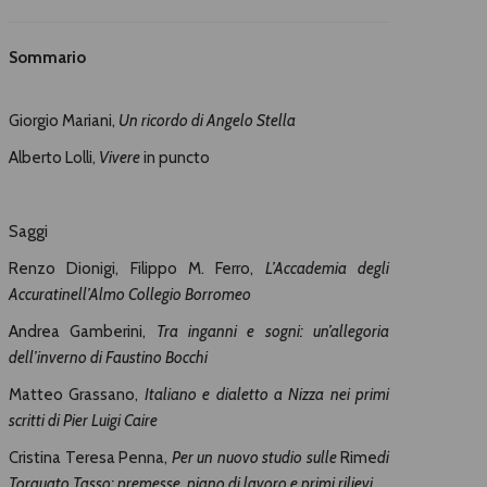
Sommario
Giorgio Mariani,
Un ricordo di Angelo Stella
Alberto Lolli,
Vivere
in puncto
Saggi
Renzo Dionigi, Filippo M. Ferro,
L’Accademia degli
Accuratinell’Almo Collegio Borromeo
Andrea Gamberini,
Tra inganni e sogni: un’allegoria
dell’inverno di Faustino Bocchi
Matteo Grassano,
Italiano e dialetto a Nizza nei primi
scritti di Pier Luigi Caire
Cristina Teresa Penna,
Per un nuovo studio sulle
Rime
di
Torquato Tasso: premesse, piano di lavoro
e primi rilievi