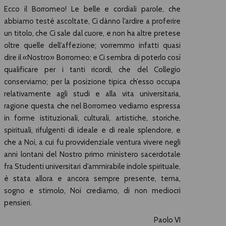
Ecco il Borromeo! Le belle e cordiali parole, che
abbiamo testé ascoltate, Ci dànno l’ardire a proferire
un titolo, che Ci sale dal cuore, e non ha altre pretese
oltre quelle dell’affezione; vorremmo infatti quasi
dire il «Nostro» Borromeo; e Ci sembra di poterlo così
qualificare per i tanti ricordi, che del Collegio
conserviamo; per la posizione tipica ch’esso occupa
relativamente agli studi e alla vita universitaria,
ragione questa che nel Borromeo vediamo espressa
in forme istituzionali, culturali, artistiche, storiche,
spirituali, rifulgenti di ideale e di reale splendore, e
che a Noi, a cui fu provvidenziale ventura vivere negli
anni lontani del Nostro primo ministero sacerdotale
fra Studenti universitari d’ammirabile indole spirituale,
è stata allora e ancora sempre presente, tema,
sogno e stimolo, Noi crediamo, di non mediocri
pensieri.
Paolo VI