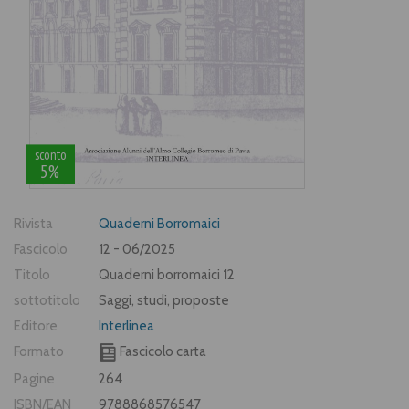
sconto
5%
Rivista
Quaderni Borromaici
Fascicolo
12 - 06/2025
Titolo
Quaderni borromaici 12
sottotitolo
Saggi, studi, proposte
Editore
Interlinea
Formato
Fascicolo carta
Pagine
264
ISBN/EAN
9788868576547