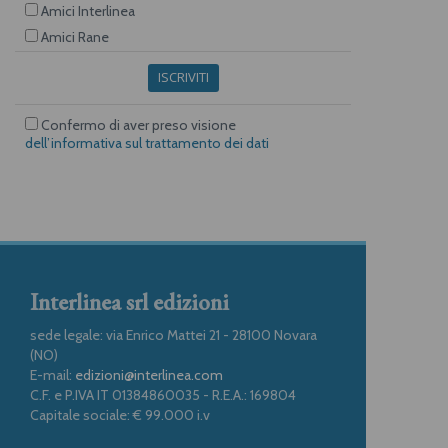
Amici Interlinea
Amici Rane
ISCRIVITI
Confermo di aver preso visione
dell’informativa sul trattamento dei dati
Interlinea srl edizioni
sede legale: via Enrico Mattei 21 - 28100 Novara
(NO)
E-mail:
edizioni@interlinea.com
C.F. e P.IVA IT 01384860035 - R.E.A.: 169804
Capitale sociale: € 99.000 i.v