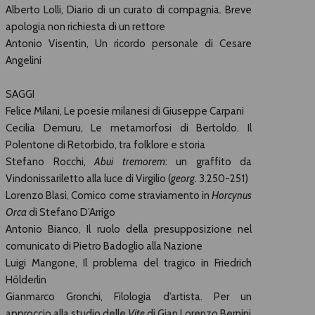
Alberto Lolli, Diario di un curato di compagnia. Breve
apologia non richiesta di un rettore
Antonio Visentin, Un ricordo personale di Cesare
Angelini
SAGGI
Felice Milani, Le poesie milanesi di Giuseppe Carpani
Cecilia Demuru, Le metamorfosi di Bertoldo. Il
Polentone di Retorbido, tra folklore e storia
Stefano Rocchi,
Abui tremorem
: un graffito da
Vindonissariletto alla luce di Virgilio (
georg.
3.250-251)
Lorenzo Blasi, Comico come straviamento in
Horcynus
Orca
di Stefano D’Arrigo
Antonio Bianco, Il ruolo della presupposizione nel
comunicato di Pietro Badoglio alla Nazione
Luigi Mangone, Il problema del tragico in Friedrich
Hölderlin
Gianmarco Gronchi, Filologia d’artista. Per un
approccio alla studio delle
Vite
di Gian Lorenzo Bernini