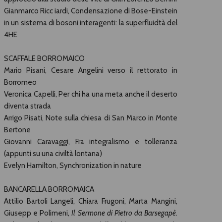
Gianmarco Ricc iardi, Condensazione di Bose-Einstein
in un sistema di bosoni interagenti: la superfluidtà del
4HE
SCAFFALE BORROMAICO
Mario Pisani, Cesare Angelini verso il rettorato in
Borromeo
Veronica Capelli, Per chi ha una meta anche il deserto
diventa strada
Arrigo Pisati, Note sulla chiesa di San Marco in Monte
Bertone
Giovanni Caravaggi, Fra integralismo e tolleranza
(appunti su una civiltà lontana)
Evelyn Hamilton, Synchronization in nature
BANCARELLA BORROMAICA
Attilio Bartoli Langeli, Chiara Frugoni, Marta Mangini,
Giusepp e Polimeni,
Il Sermone di Pietro da Barsegapè.