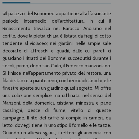
«Il palazzo del Borromeo appartiene all’affascinante
periodo intermedio dell’architettura, in cui il
Rinascimento travalica nel Barocco. Andiamo nel
cortile, dove la pietra chiara è listata da fregi di cotto
tendente al violaceo; nei giardini; nelle ampie sale
decorate di affreschi e quadri, dalle cui pareti ci
guardano i ritratti dei Borromei succedutisi durante i
secoli, primo, dopo san Carlo, il Federico manzoniano.
Si finisce nell’appartamento privato del rettore, una
fila di stanze a pianterreno, con bei mobili antichi, e le
finestre aperte su un giardino quasi segreto. Mi offre
una colazione semplice ma raffinata, nel senso del
Manzoni, della domenica cristiana; minestra e pane
casalinghi, pesce di fiume, vitello di queste
campagne. Il rito del caffè si compie in camera da
letto, dov’egli tiene in uno stipo il fornello e le tazze.
Quando un allievo sgarra, il rettore gli annuncia con