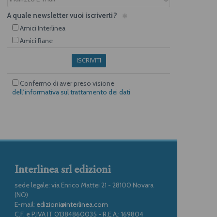
A quale newsletter vuoi iscriverti?
Amici Interlinea
Amici Rane
ISCRIVITI
Confermo di aver preso visione
dell’informativa sul trattamento dei dati
Interlinea srl edizioni
sede legale: via Enrico Mattei 21 - 28100 Novara
(NO)
E-mail:
edizioni@interlinea.com
C.F. e P.IVA IT 01384860035 - R.E.A.: 169804