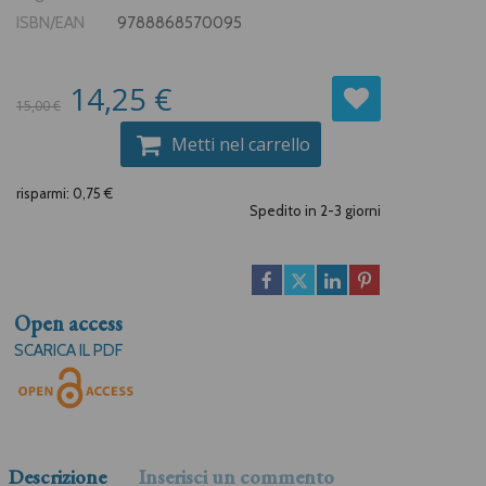
ISBN/EAN
9788868570095
14,25 €
15,00 €
Metti nel carrello
risparmi: 0,75 €
Spedito in 2-3 giorni
Open access
SCARICA IL PDF
Descrizione
Inserisci un commento