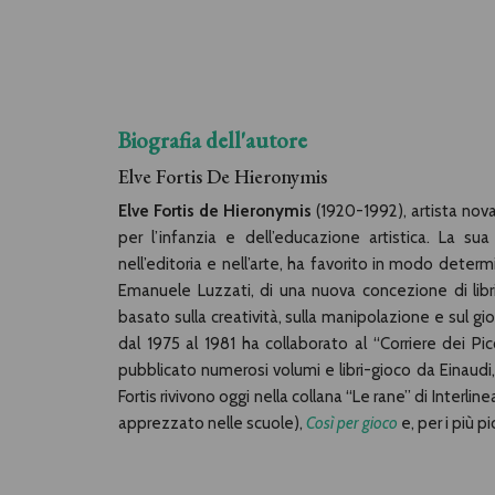
Biografia dell'autore
Elve Fortis De Hieronymis
Elve Fortis de Hieronymis
(1920-1992), artista nov
per l’infanzia e dell’educazione artistica. La su
nell’editoria e nell’arte, ha favorito in modo determ
Emanuele Luzzati, di una nuova concezione di libr
basato sulla creatività, sulla manipolazione e sul gi
dal 1975 al 1981 ha collaborato al “Corriere dei Pic
pubblicato numerosi volumi e libri-gioco da Einaudi, 
Fortis rivivono oggi nella collana “Le rane” di Interl
apprezzato nelle scuole),
Così per gioco
e, per i più pi