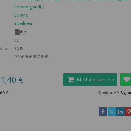
Le rane grandi
, 2
Le rane
Interlinea
Libro
30
zione
2019
9788866990888
1,40 €
Metti nel carrello
,60 €
Spedito in 2-3 gior