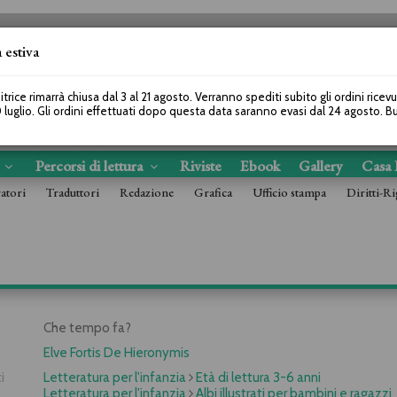
 estiva
SEGUICI SU
itrice rimarrà chiusa dal 3 al 21 agosto. Verranno spediti subito gli ordini ricev
 luglio. Gli ordini effettuati dopo questa data saranno evasi dal 24 agosto. 
s
Percorsi di lettura
Riviste
Ebook
Gallery
Casa 
ratori
Traduttori
Redazione
Grafica
Ufficio stampa
Diritti-Ri
Che tempo fa?
Elve Fortis De Hieronymis
i
Letteratura per l'infanzia
Età di lettura 3-6 anni
Letteratura per l'infanzia
Albi illustrati per bambini e ragazzi