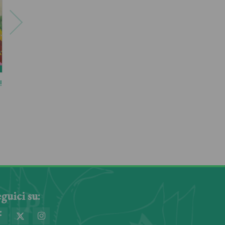
!
Il Cavallino Ammaestrato
Il leone Felice
Quentin Blake, John Yeoman
Louise Fatio
guici su: