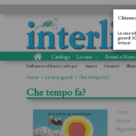
Chiusura
La casa ed
giovedì 30
lettura!
Catalogo
Le rane
Eventi e New
Dall'autore al lettore: info per
Autori
Curatori
Illust
Home
Le rane grandi
Che tempo fa?
Che tempo fa?
Titolo
Autore
Argoment