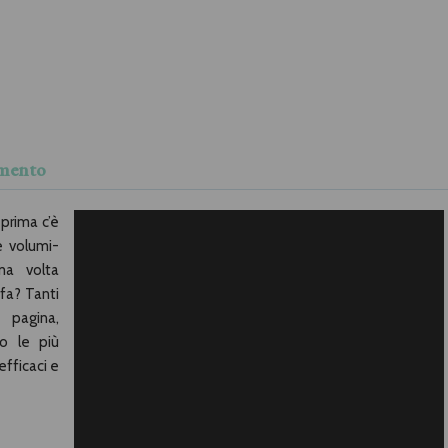
mmento
 prima c’è
 e volumi-
ma volta
 fa? Tanti
 pagina,
no le più
fficaci e