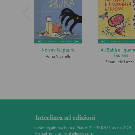
Non mi fai paura
Alì Babà e i quar
ladroni
Anna Vivarelli
Emanuele Luzzat
Interlinea srl edizioni
sede legale: via Enrico Mattei 21 - 28100 Novara (NO)
E-mail:
edizioni@interlinea.com