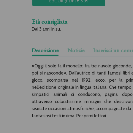
EBOOK (PDF) € 6.99
Età consigliata
Dai 3 anni in su.
Descrizione
Notizie
Inserisci un co
«Oggi il sole fa il monello: fra tre nuvole gioconde,
poi si nasconde». Dall’autrice di tanti famosi libri
gioco, scomparsa nel 1992, ecco, per la pri
nell’edizione originale in lingua italiana, Che tempo
simpatici animali ci conducono, pagina dopo
attraverso coloratissime immagini che descrivo
svariate occasioni atmosferiche, accompagnate da e
fantasiosi testi in rima. Per primi lettori.