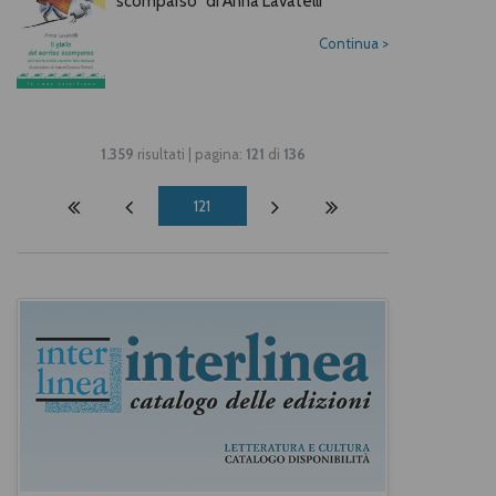
scomparso" di Anna Lavatelli
Continua
>
1.359
risultati | pagina:
121
di
136
121