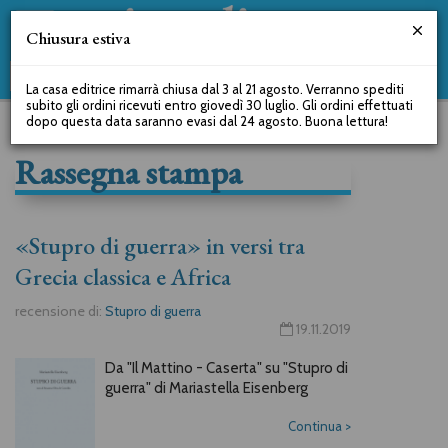
Chiusura estiva
La casa editrice rimarrà chiusa dal 3 al 21 agosto. Verranno spediti
subito gli ordini ricevuti entro giovedì 30 luglio. Gli ordini effettuati
dopo questa data saranno evasi dal 24 agosto. Buona lettura!
Rassegna stampa
«Stupro di guerra» in versi tra
Grecia classica e Africa
recensione di:
Stupro di guerra
19.11.2019
Da "Il Mattino - Caserta" su "Stupro di
guerra" di Mariastella Eisenberg
Continua
>