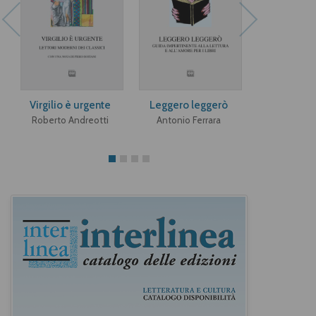
Virgilio è urgente
Leggero leggerò
De André il
Roberto Andreotti
Antonio Ferrara