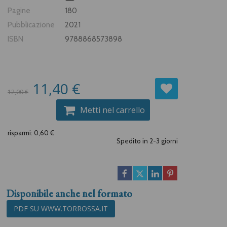
Pagine
180
Pubblicazione
2021
ISBN
9788868573898
11,40 €
12,00 €
Metti nel carrello
risparmi: 0,60 €
Spedito in 2-3 giorni
Disponibile anche nel formato
PDF SU WWW.TORROSSA.IT