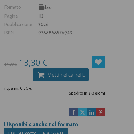
Formato
Libro
Pagine
112
Pubblicazione
2026
ISBN
9788868576943
13,30 €
14,00 €
Metti nel carrello
risparmi: 0,70 €
Spedito in 2-3 giorni
Disponibile anche nel formato
PDF SU WWW.TORROSSA.IT