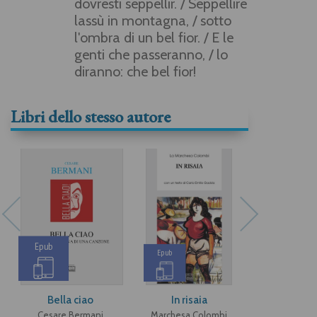
dovresti seppellir. / Seppellire
lassù in montagna, / sotto
l'ombra di un bel fior. / E le
genti che passeranno, / lo
diranno: che bel fior!
Libri dello stesso autore
Epub
Epub
Bella ciao
In risaia
Musiche e 
Orta San 
Cesare Bermani
Marchesa Colombi