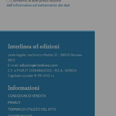
Confermo di aver preso visione
dell’informativa sul trattamento dei dati
Interlinea srl edizioni
sede legale: via Enrico Mattei 21 - 28100 Novara
(NO)
E-mail:
edizioni@interlinea.com
C.F. e P.IVA IT 01384860035 - R.E.A.: 169804
Capitale sociale: € 99.000 i.v
Informazioni
CONDIZIONI DI VENDITA
PRIVACY
TERMINI DI UTILIZZO DEL SITO