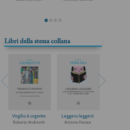
Libri della stessa collana
Virgilio è urgente
Leggero leggerò
De André il
Roberto Andreotti
Antonio Ferrara