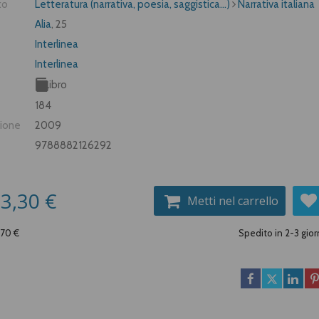
to
Letteratura (narrativa, poesia, saggistica...)
Narrativa italiana
Alia
, 25
Interlinea
Interlinea
Libro
184
zione
2009
9788882126292
3,30 €
Metti nel carrello
,70 €
Spedito in 2-3 gior