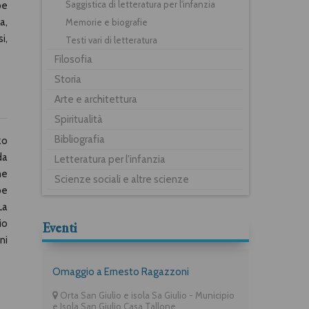
Saggistica di letteratura per l'infanzia
pe
a,
Memorie e biografie
i,
Testi vari di letteratura
Filosofia
Storia
Arte e architettura
Spiritualità
Bibliografia
zo
da
Letteratura per l'infanzia
ne
Scienze sociali e altre scienze
pe
La
io
Eventi
ni
Omaggio a Ernesto Ragazzoni
Orta San Giulio e isola Sa Giulio - Municipio
e Isola San Giulio Casa Tallone