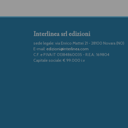
Interlinea srl edizioni
sede legale: via Enrico Mattei 21 - 28100 Novara (NO)
E-mail:
edizioni@interlinea.com
C.F. e P.IVA IT 01384860035 - R.E.A.: 169804
Capitale sociale: € 99.000 i.v