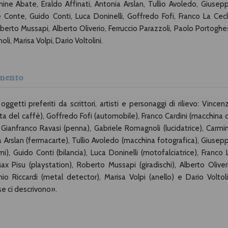
ine Abate, Eraldo Affinati, Antonia Arslan, Tullio Avoledo, Giusep
 Conte, Guido Conti, Luca Doninelli, Goffredo Fofi, Franco La Cecl
rto Mussapi, Alberto Oliverio, Ferruccio Parazzoli, Paolo Portoghes
i, Marisa Volpi, Dario Voltolini.
mmento
 oggetti preferiti da scrittori, artisti e personaggi di rilievo: Vincen
a del caffè), Goffredo Fofi (automobile), Franco Cardini (macchina 
 Gianfranco Ravasi (penna), Gabriele Romagnoli (lucidatrice), Carmi
nia Arslan (fermacarte), Tullio Avoledo (macchina fotografica), Giusep
 Guido Conti (bilancia), Luca Doninelli (motofalciatrice), Franco 
 Pisu (playstation), Roberto Mussapi (giradischi), Alberto Oliver
nio Riccardi (metal detector), Marisa Volpi (anello) e Dario Voltoli
ose ci descrivono».