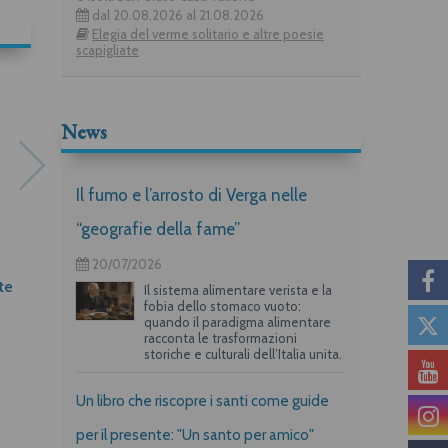
dal 20.08.2026 al 21.08.2026
Elegia del verme solitario e altre poesie
scapigliate
News
Il fumo e l’arrosto di Verga nelle
“geografie della fame”
20/07/2026
te
La nostra memoria
Salvare il tempo
Il sistema alimentare verista e la
fobia dello stomaco vuoto:
Sergio Mattarella
Alessandro Andreini
quando il paradigma alimentare
racconta le trasformazioni
storiche e culturali dell’Italia unita.
Un libro che riscopre i santi come guide
per il presente: "Un santo per amico"