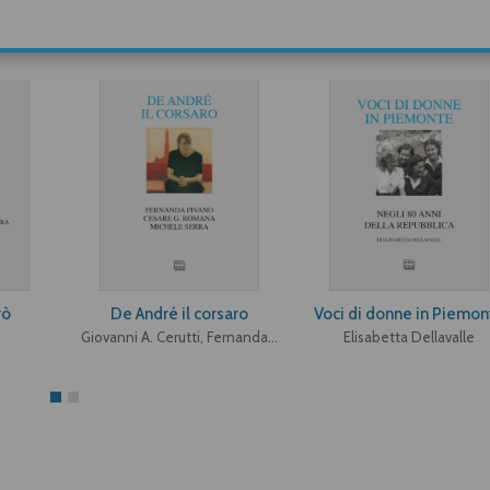
rò
De André il corsaro
Voci di donne in Piemon
Giovanni A. Cerutti, Fernanda Pivano, Cesare G. Romana, Michele Serra
Elisabetta Dellavalle