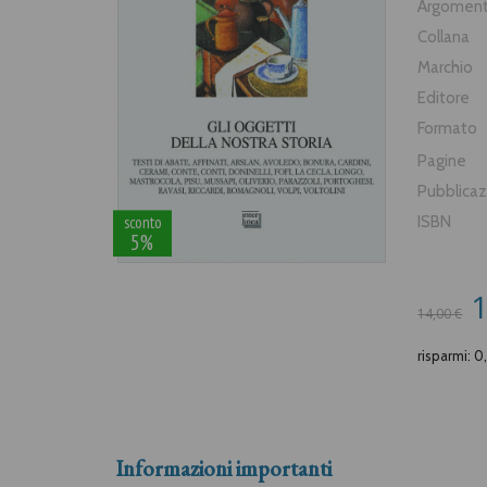
Argomen
Collana
Marchio
Editore
Formato
Pagine
Pubblica
sconto
ISBN
5%
1
14,00 €
risparmi: 0
Informazioni importanti