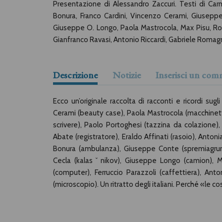
Presentazione di Alessandro Zaccuri. Testi di Carm
Bonura, Franco Cardini, Vincenzo Cerami, Giuseppe
Giuseppe O. Longo, Paola Mastrocola, Max Pisu, Robe
Gianfranco Ravasi, Antonio Riccardi, Gabriele Romagnol
Descrizione
Notizie
Inserisci un co
Ecco un’originale raccolta di racconti e ricordi sugli
Cerami (beauty case), Paola Mastrocola (macchinett
scrivere), Paolo Portoghesi (tazzina da colazione),
Abate (registratore), Eraldo Affinati (rasoio), Anto
Bonura (ambulanza), Giuseppe Conte (spremiagrumi),
Cecla (kalasˇnikov), Giuseppe Longo (camion), Max
(computer), Ferruccio Parazzoli (caffettiera), Anto
(microscopio). Un ritratto degli italiani. Perché «le c