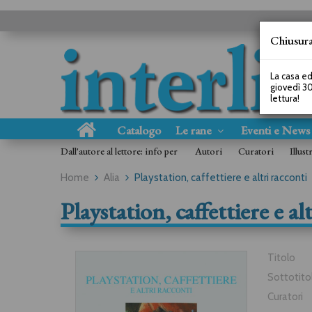
Chiusura
La casa ed
giovedì 30
lettura!
Catalogo
Le rane
Eventi e New
Dall'autore al lettore: info per
Autori
Curatori
Illust
Home
Alia
Playstation, caffettiere e altri racconti
Playstation, caffettiere e al
Titolo
Sottotito
Curatori