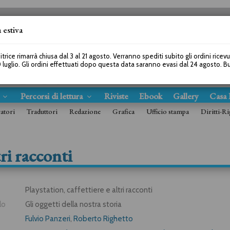
 estiva
SEGUICI SU
itrice rimarrà chiusa dal 3 al 21 agosto. Verranno spediti subito gli ordini ricev
 luglio. Gli ordini effettuati dopo questa data saranno evasi dal 24 agosto. 
s
Percorsi di lettura
Riviste
Ebook
Gallery
Casa 
ratori
Traduttori
Redazione
Grafica
Ufficio stampa
Diritti-Ri
tri racconti
Playstation, caffettiere e altri racconti
lo
Gli oggetti della nostra storia
Fulvio Panzeri
,
Roberto Righetto