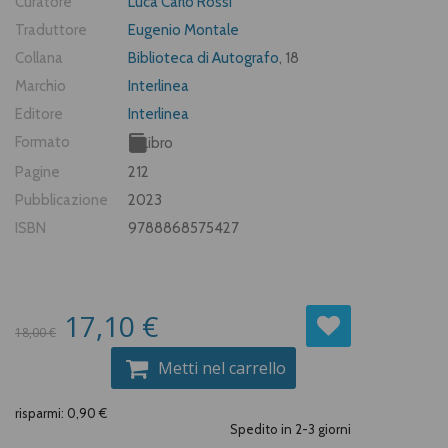
Curatore
Luca Carlo Rossi
Traduttore
Eugenio Montale
Collana
Biblioteca di Autografo
, 18
Marchio
Interlinea
Editore
Interlinea
Formato
Libro
Pagine
212
Pubblicazione
2023
ISBN
9788868575427
17,10 €
18,00 €
Metti nel carrello
risparmi: 0,90 €
Spedito in 2-3 giorni