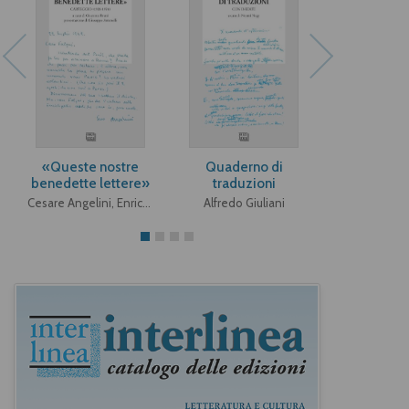
«Queste nostre
Quaderno di
Gli strume
benedette lettere»
traduzioni
Ulis
Cesare Angelini, Enrico Falqui
Alfredo Giuliani