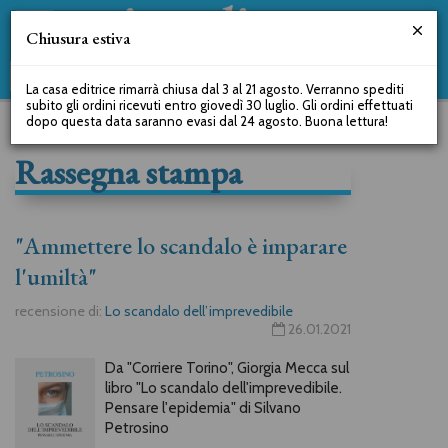
Chiusura estiva
La casa editrice rimarrà chiusa dal 3 al 21 agosto. Verranno spediti
subito gli ordini ricevuti entro giovedì 30 luglio. Gli ordini effettuati
dopo questa data saranno evasi dal 24 agosto. Buona lettura!
Rassegna stampa
"Ammettere lo scandalo è imparare
l'umiltà"
recensione di:
Lo scandalo dell’imprevedibile
26.01.2021
Da "Corriere Torino", Giorgia Mecca sul
libro "Lo scandalo dell'imprevedibile.
Pensare l'epidemia" di Silvano
Petrosino