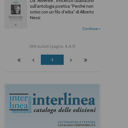
Da "Avvenire", Vincenzo Guarracino
sull'antologia poetica "Perché non
scrivo con un filo d'erba" di Alberto
Nessi
Continua
>
104
risultati | pagina:
4
di
11
4