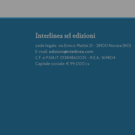
Interlinea srl edizioni
sede legale: via Enrico Mattei 21 - 28100 Novara (NO)
E-mail:
edizioni@interlinea.com
C.F. e P.IVA IT 01384860035 - R.E.A.: 169804
Capitale sociale: € 99.000 i.v