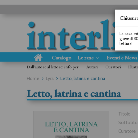
Chiusura
La casa ed
giovedì 30
lettura!
Catalogo
Le rane
Eventi e New
Dall'autore al lettore: info per
Autori
Curatori
Illust
Home
Lyra
Letto, latrina e cantina
Letto, latrina e cantina
Titolo
Sottotito
Curatore