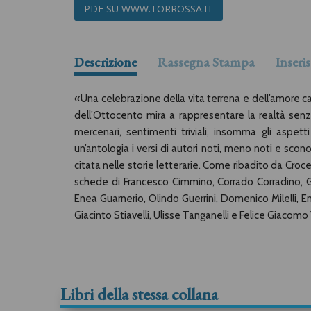
PDF SU WWW.TORROSSA.IT
Descrizione
Rassegna Stampa
Inser
«Una celebrazione della vita terrena e dell’amore car
dell’Ottocento mira a rappresentare la realtà senz
mercenari, sentimenti triviali, insomma gli aspetti
un’antologia i versi di autori noti, meno noti e sco
citata nelle storie letterarie. Come ribadito da Croce
schede di Francesco Cimmino, Corrado Corradino, Ga
Enea Guarnerio, Olindo Guerrini, Domenico Milelli, E
Giacinto Stiavelli, Ulisse Tanganelli e Felice Giacomo 
Libri della stessa collana