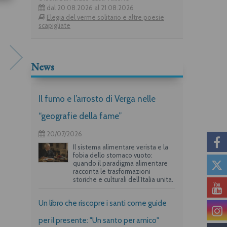
dal 20.08.2026 al 21.08.2026
Elegia del verme solitario e altre poesie
scapigliate
News
Il fumo e l’arrosto di Verga nelle
“geografie della fame”
Canzoni alla fine
Al figlio del pugile tremano
le mani
Iryna Shuvalova
20/07/2026
Andrea Bianchetti
Il sistema alimentare verista e la
fobia dello stomaco vuoto:
quando il paradigma alimentare
racconta le trasformazioni
storiche e culturali dell’Italia unita.
Un libro che riscopre i santi come guide
per il presente: "Un santo per amico"