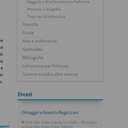
Saggistica di letteratura per l'infanzia
Memorie e biografie
Testi vari di letteratura
Filosofia
Storia
ne
Arte e architettura
ri
Spiritualità
in
Bibliografia
na
Letteratura per l'infanzia
 e
Scienze sociali e altre scienze
er
o,
Eventi
Omaggio a Ernesto Ragazzoni
Orta San Giulio e isola Sa Giulio - Municipio
e Isola San Giulio Casa Tallone