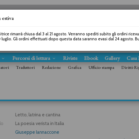
 estiva
SEGUICI SU
itrice rimarrà chiusa dal 3 al 21 agosto. Verranno spediti subito gli ordini ricev
 luglio. Gli ordini effettuati dopo questa data saranno evasi dal 24 agosto. 
s
Percorsi di lettura
Riviste
Ebook
Gallery
Casa 
ratori
Traduttori
Redazione
Grafica
Ufficio stampa
Diritti-Ri
Letto, latrina e cantina
lo
La poesia verista in Italia
Giuseppe Iannaccone