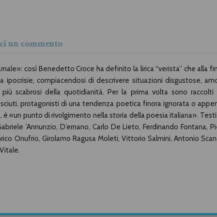
isci un commento
nale»: così Benedetto Croce ha definito la lirica “verista” che alla fi
a ipocrisie, compiacendosi di descrivere situazioni disgustose, amo
 più scabrosi della quotidianità. Per la prima volta sono raccolti 
nosciuti, protagonisti di una tendenza poetica finora ignorata o appe
, è «un punto di rivolgimento nella storia della poesia italiana». Testi
briele ’Annunzio, D’ernano, Carlo De Lieto, Ferdinando Fontana, Pi
nrico Onufrio, Girolamo Ragusa Moleti, Vittorio Salmini, Antonio Scan
Vitale.