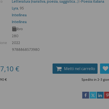
to
Letteratura (narrativa, poesia, saggistica...)
Poesia italiana
Lyra
, 95
Interlinea
Interlinea
Libro
280
zione
2022
9788868573980
7,10 €
Metti nel carrello
,90 €
Spedito in 2-3 gior