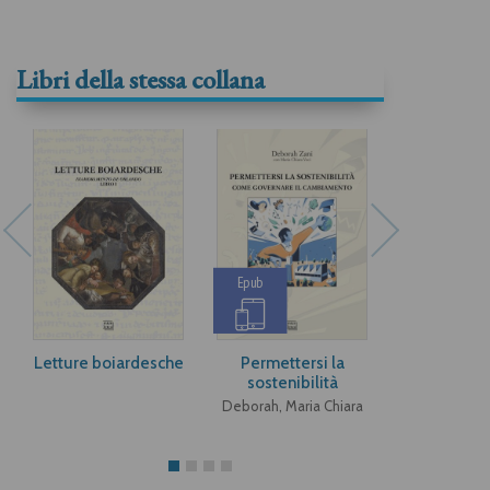
Libri della stessa collana
Epub
Epub
Letture boiardesche
Permettersi la
Afford
sostenibilità
sustainab
Deborah, Maria Chiara
Deborah, Mar