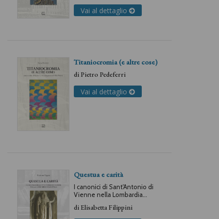
Leigheb
,
Carlo Petrini
Vai al dettaglio
Titaniocromia (e altre cose)
di
Pietro Pedeferri
Vai al dettaglio
Questua e carità
I canonici di Sant'Antonio di
Vienne nella Lombardia
medievale
di
Elisabetta Filippini