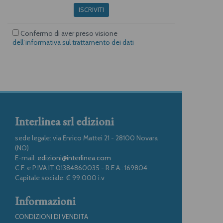
ISCRIVITI
Confermo di aver preso visione
dell’informativa sul trattamento dei dati
Interlinea srl edizioni
sede legale: via Enrico Mattei 21 - 28100 Novara
(NO)
E-mail:
edizioni@interlinea.com
C.F. e P.IVA IT 01384860035 - R.E.A.: 169804
Capitale sociale: € 99.000 i.v
Informazioni
CONDIZIONI DI VENDITA