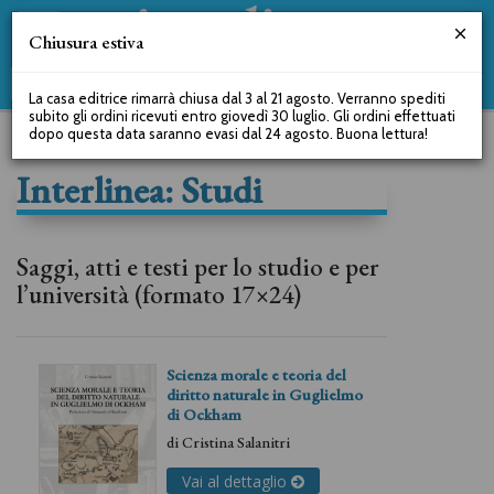
Chiusura estiva
La casa editrice rimarrà chiusa dal 3 al 21 agosto. Verranno spediti
subito gli ordini ricevuti entro giovedì 30 luglio. Gli ordini effettuati
dopo questa data saranno evasi dal 24 agosto. Buona lettura!
Interlinea: Studi
Saggi, atti e testi per lo studio e per
l’università (formato 17×24)
Scienza morale e teoria del
diritto naturale in Guglielmo
di Ockham
di
Cristina Salanitri
Vai al dettaglio