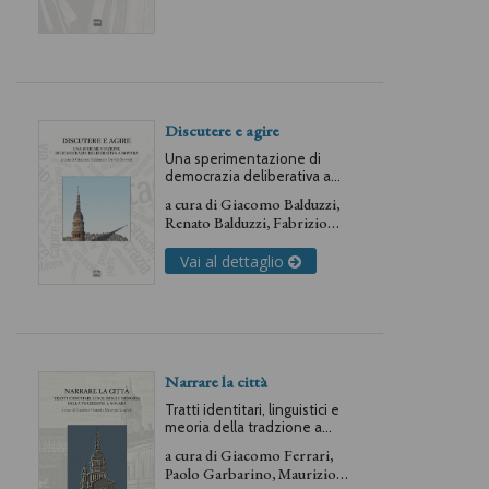
Discutere e agire
Una sperimentazione di
democrazia deliberativa a
Novara
a cura di
Giacomo Balduzzi
,
Renato Balduzzi
,
Fabrizio
Barca
,
Mariella Enoc
,
Franca
Franzoni
,
Davide Servetti
Vai al dettaglio
Narrare la città
Tratti identitari, linguistici e
meoria della tradzione a
Novara
a cura di
Giacomo Ferrari
,
Paolo Garbarino
,
Maurizio