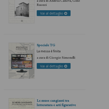
a cura di
Andrea Canova
,
Gino
Ruozzi
Vai al dettaglio
Speciale TG
La messa è finita
a cura di
Giorgio Simonelli
Vai al dettaglio
Le muse cangianti tra
letteratura e arti figurative