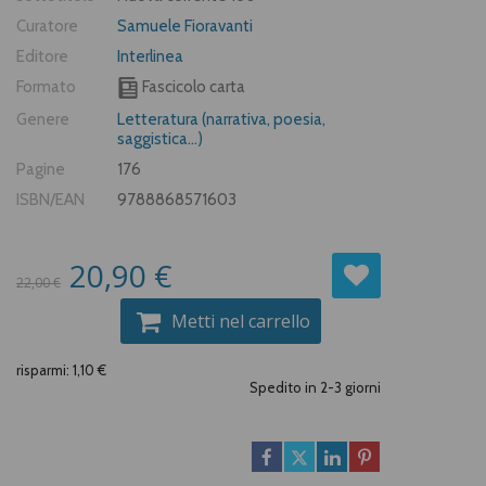
Curatore
Samuele Fioravanti
Editore
Interlinea
Formato
Fascicolo carta
Genere
Letteratura (narrativa, poesia,
saggistica...)
Pagine
176
ISBN/EAN
9788868571603
20,90 €
22,00 €
Metti nel carrello
risparmi: 1,10 €
Spedito in 2-3 giorni