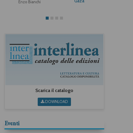
Gaza
tenere
Enzo Bianchi
Scarica il catalogo
DOWNLOAD
Eventi