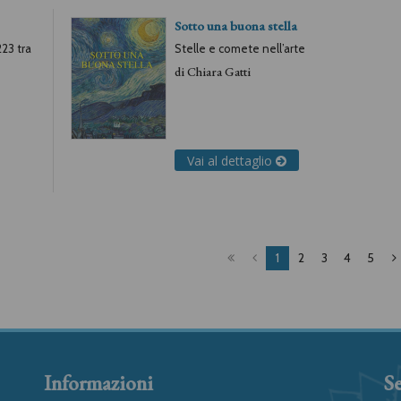
Sotto una buona stella
223 tra
Stelle e comete nell’arte
di
Chiara Gatti
Vai al dettaglio
1
2
3
4
5
Informazioni
Se