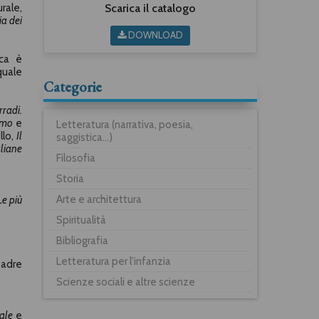
Scarica il catalogo
urale,
ia dei
DOWNLOAD
ica è
quale
Categorie
radi.
omo
e
Letteratura (narrativa, poesia,
llo
,
Il
saggistica...)
aliane
Filosofia
Storia
Arte e architettura
Le più
Spiritualità
Bibliografia
Letteratura per l'infanzia
adre
Scienze sociali e altre scienze
ale
e