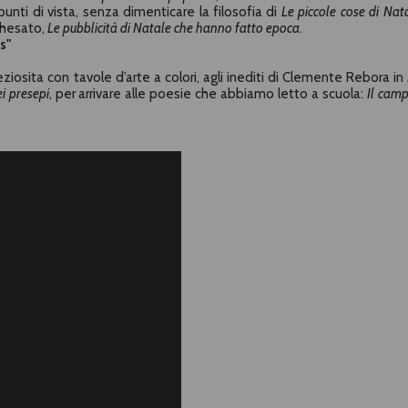
punti di vista, senza dimenticare la filosofia di
Le piccole cose di Nat
chesato
,
Le pubblicità di Natale che hanno fatto epoca
.
as"
ziosita con tavole d’arte a colori, agli inediti di
Clemente Rebora
in
ei presepi
, per arrivare alle poesie che abbiamo letto a scuola:
Il camp