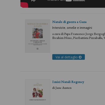
Natale di guerra a Gaza
Interviste, omelie e immagini
a cura di
Papa Francesco Jorge Bergog
Ibrahim Nino
,
Pierbattista Pizzaballa
,
V
Rossi
Vai al dettaglio
I miei Natali Regency
di
Jane Austen