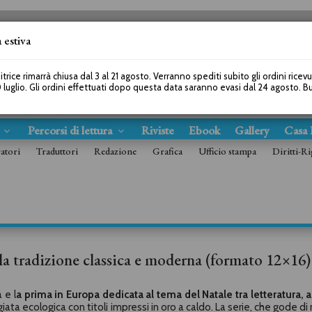
 estiva
SEGUICI SU
itrice rimarrà chiusa dal 3 al 21 agosto. Verranno spediti subito gli ordini ricev
 luglio. Gli ordini effettuati dopo questa data saranno evasi dal 24 agosto. 
s
Percorsi di lettura
Riviste
Ebook
Gallery
Casa 
ratori
Traduttori
Redazione
Grafica
Ufficio stampa
Diritti-Ri
lla tradizione classica e moderna (formato 12×16)
a e l
a prima in Europa dedicata al tema del Natale tra letteratura, a
ata ecologica con titoli impressi in oro a caldo. La serie, che gode di 