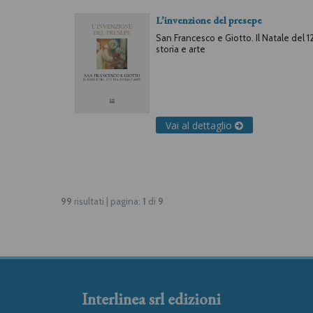
L’invenzione del presepe
San Francesco e Giotto. Il Natale del 1
storia e arte
Vai al dettaglio
99
risultati | pagina:
1
di
9
Interlinea srl edizioni