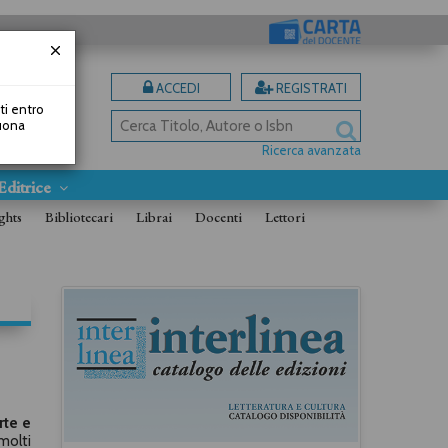
ACCEDI
REGISTRATI
uti entro
Buona
Ricerca avanzata
Editrice
ghts
Bibliotecari
Librai
Docenti
Lettori
rte e
molti