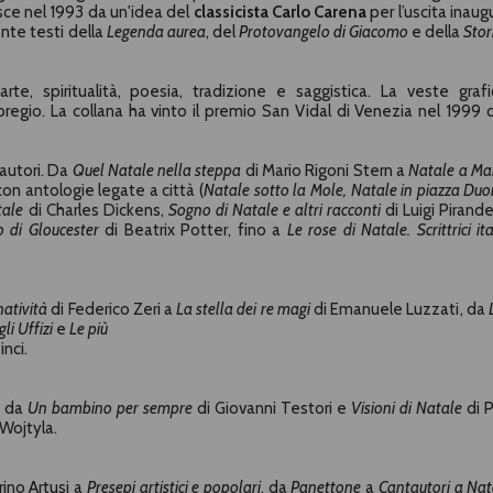
asce nel 1993 da un'idea del
classicista
Carlo Carena
per l’uscita inaug
te testi della
Legenda aurea
, del
Protovangelo di Giacomo
e della
Stor
 arte, spiritualità, poesia, tradizione e saggistica. La veste graf
regio. La collana ha vinto il premio San Vidal di Venezia nel 1999 
 autori. Da
Quel Natale nella steppa
di
Mario Rigoni Stern
a
Natale a Mar
 con antologie legate a città (
Natale sotto la Mole
,
Natale in piazza Du
tale
di
Charles Dickens
,
Sogno di Natale e altri racconti
di
Luigi Pirande
to di Gloucester
di
Beatrix Potter
, fino a
Le rose di Natale. Scrittrici it
natività
di Federico Zeri a
La stella dei re magi
di
Emanuele Luzzati
, da
li Uffizi
e
Le più
inci
.
e da
Un bambino per sempre
di
Giovanni Testori
e
Visioni di Natale
di
P
 Wojtyla
.
rino Artusi
a
Presepi artistici e popolari
, da
Panettone
a
Cantautori a Nat