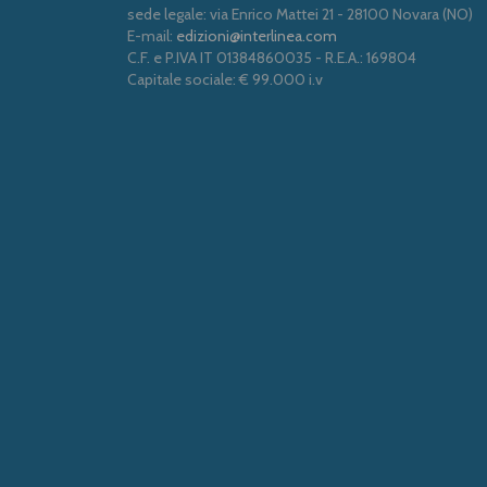
sede legale: via Enrico Mattei 21 - 28100 Novara (NO)
E-mail:
edizioni@interlinea.com
C.F. e P.IVA IT 01384860035 - R.E.A.: 169804
Capitale sociale: € 99.000 i.v