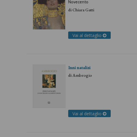
Novecento
di
Chiara Gatti
Vai al dettaglio
Inni natalizi
di
Ambrogio
Vai al dettaglio