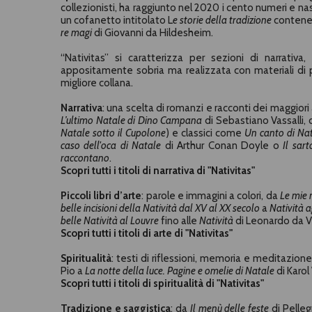
collezionisti, ha raggiunto nel 2020 i cento numeri e n
un cofanetto intitolato L
e storie della tradizione
contenen
re magi
di Giovanni da Hildesheim.
“Nativitas” si caratterizza per sezioni di narrativa,
appositamente sobria ma realizzata con materiali di p
migliore collana.
Narrativa
: una scelta di romanzi e racconti dei maggiori
L’ultimo Natale di Dino Campana
di
Sebastiano Vassalli
,
Natale sotto il Cupolone
) e classici come
Un canto di Na
caso dell'oca di Natale
di
Arthur Conan Doyle
o
Il sar
raccontano
.
Scopri tutti i titoli di narrativa di "Nativitas"
Piccoli libri d’arte
: parole e immagini a colori, da
Le mie 
belle incisioni della Natività dal XV al XX secolo
a
Natività ag
belle Natività al Louvre
fino alle
Natività
di
Leonardo da V
Scopri tutti i titoli di arte di "Nativitas"
Spiritualità
: testi di riflessioni, memoria e meditazion
Pio
a
La notte della luce. Pagine e omelie di Natale
di
Karol
Scopri tutti i titoli di spiritualità di "Nativitas"
Tradizione e saggistica
: da
Il menù delle feste
di
Pelleg