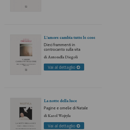
L'amore cambia tutte le cose
Dieci frammenti in
controcanto sulla vita
di
Antonella Diegoli
Vai al dettaglio
La notte della luce
Pagine e omelie di Natale
di
Karol Wojtyla
Vai al dettaglio