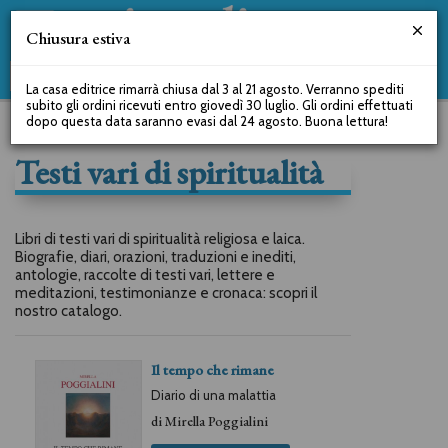
Chiusura estiva
La casa editrice rimarrà chiusa dal 3 al 21 agosto. Verranno spediti
subito gli ordini ricevuti entro giovedì 30 luglio. Gli ordini effettuati
dopo questa data saranno evasi dal 24 agosto. Buona lettura!
Testi vari di spiritualità
Libri di testi vari di spiritualità religiosa e laica.
Biografie, diari, orazioni, traduzioni e inediti,
antologie, raccolte di testi vari, lettere e
meditazioni, testimonianze e cronaca: scopri il
nostro catalogo.
Il tempo che rimane
Diario di una malattia
di
Mirella Poggialini