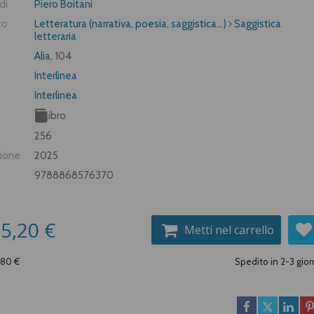
di
Piero Boitani
to
Letteratura (narrativa, poesia, saggistica...)
Saggistica
letteraria
Alia
, 104
Interlinea
Interlinea
Libro
256
zione
2025
9788868576370
5,20 €
Metti nel carrello
,80 €
Spedito in 2-3 gior