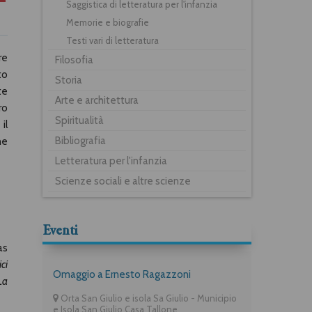
Saggistica di letteratura per l'infanzia
Memorie e biografie
Testi vari di letteratura
re
Filosofia
to
Storia
te
Arte e architettura
ro
Spiritualità
il
Bibliografia
ne
Letteratura per l'infanzia
Scienze sociali e altre scienze
Eventi
as
ci
Omaggio a Ernesto Ragazzoni
La
Orta San Giulio e isola Sa Giulio - Municipio
e Isola San Giulio Casa Tallone