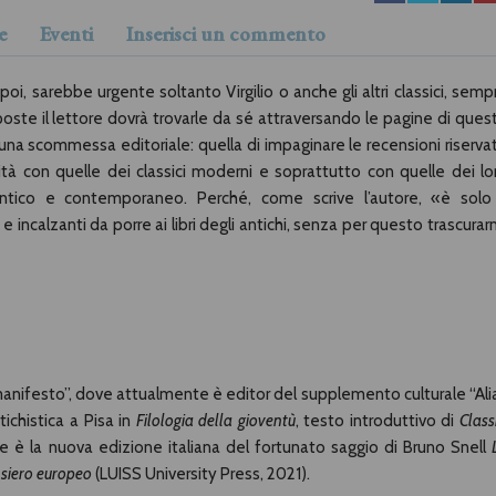
e
Eventi
Inserisci un commento
 poi, sarebbe urgente soltanto Virgilio o anche gli altri classici, semp
sposte il lettore dovrà trovarle da sé attraversando le pagine di ques
a una scommessa editoriale: quella di impaginare le recensioni riserva
uità con quelle dei classici moderni e soprattutto con quelle dei lo
 antico e contemporaneo. Perché, come scrive l’autore, «è solo 
alzanti da porre ai libri degli antichi, senza per questo trascurar
manifesto”, dove attualmente è editor del supplemento culturale “Ali
ichistica a Pisa in
Filologia della gioventù
, testo introduttivo di
Classi
e è la nuova edizione italiana del fortunato saggio di Bruno Snell
ensiero europeo
(LUISS University Press, 2021).