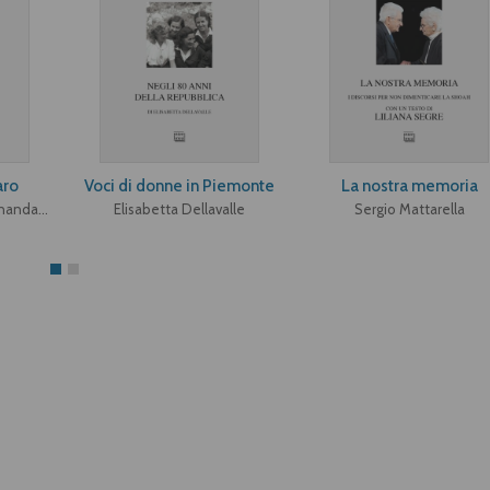
aro
Voci di donne in Piemonte
La nostra memoria
Giovanni A. Cerutti, Fernanda Pivano, Cesare G. Romana, Michele Serra
Elisabetta Dellavalle
Sergio Mattarella