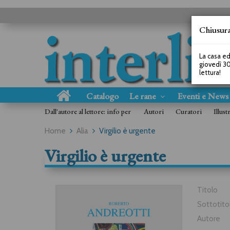
Chiusura
La casa ed
giovedì 30
lettura!
Catalogo
Le rane
Eventi e New
Dall'autore al lettore: info per
Autori
Curatori
Illust
Home
Alia
Virgilio è urgente
Virgilio è urgente
Titolo
Sottotito
Autore