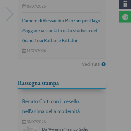
15/07/2026
L'amore di Alessandro Manzoni per il lago
Maggiore raccontato dallo studioso del
Grand Tour Raffaele Fattalini
Salvare il tempo
Bella ciao
14/07/2026
Alessandro Andreini
Cesare Bermani
Vedi tutti
Rassegna stampa
Renato Corti con il cesello
nell'anima della modernità
31/07/2026
Da "Avvenire", Franco Giulio