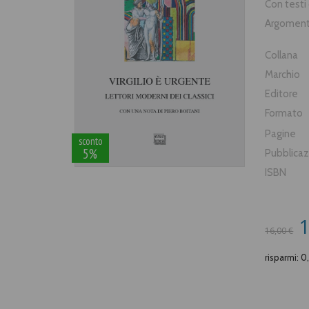
Con testi 
Argomen
Collana
Marchio
Editore
Formato
Pagine
sconto
5%
Pubblica
ISBN
1
16,00 €
risparmi: 0