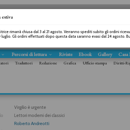
 estiva
SEGUICI SU
itrice rimarrà chiusa dal 3 al 21 agosto. Verranno spediti subito gli ordini ricev
 luglio. Gli ordini effettuati dopo questa data saranno evasi dal 24 agosto. 
s
Percorsi di lettura
Riviste
Ebook
Gallery
Casa 
ratori
Traduttori
Redazione
Grafica
Ufficio stampa
Diritti-Ri
Virgilio è urgente
lo
Lettori moderni dei classici
Roberto Andreotti