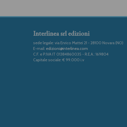
Interlinea srl edizioni
sede legale: via Enrico Mattei 21 - 28100 Novara (NO)
E-mail:
edizioni@interlinea.com
C.F. e P.IVA IT 01384860035 - R.E.A.: 169804
Capitale sociale: € 99.000 i.v