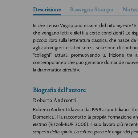
Descrizione
Rassegna Stampa
Notizi
In che senso Virgilio può essere definito
urgente
? E
che vengano letti e riletti a certe condizioni? Le ri
piccolo libro sulla letteratura classica, che nasce d
agli autori greci e latini senza soluzione di contin
“colleghi” attuali, promuovendo la frizione tra
contemporaneo che può generare domande nuove e inc
la drammatica
alterità
».
Biografia dell'autore
Roberto Andreotti
Roberto Andreotti lavora dal 1998 al quotidiano “il 
Domenica”. Ha raccontato la propria formazione ant
elettrici
(Rizzoli-BUR 2006). Il suo lavoro più recent
scoperta dello spirito. La cultura greca e le origini del p