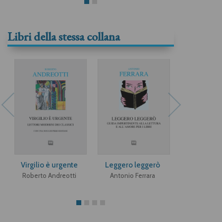
Libri della stessa collana
Virgilio è urgente
Leggero leggerò
De André il
Roberto Andreotti
Antonio Ferrara