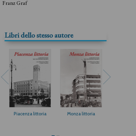
Franz Graf
Libri dello stesso autore
Piacenza littoria
Monza littoria
Dante Bini. 
l'utop