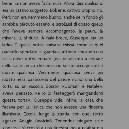
bene, lui non aveva fatto nulla. Allora, dirà qualcuno,
era un cattivo soggetto. Ebbene, cattivo proprio, no.
Però non era nemmeno buono, anche se in fondo gli
sarebbe piaciuto esserlo, e scrollarsi di dosso quello
che l’aveva sempre accompagnato, la paura, la
miseria, la sfiducia. A farla breve, Giuseppe era un
ladro. E quella notte, arrivato chissà come in quel
paesello sperduto, si guardava attorno cercando una
casa dove poter entrare (era bravissimo a entrare
nelle case senza che nessuno se ne accorgesse) e
rubare qualcosa. Veramente, qualcosa aveva già
rubato nella pasticceria del paese vicino: una bella
torta, su un vassoio dorato. «Domani è Natale»,
aveva pensato, «e io lo festeggerò mangiandomi
questa torta». Giuseppe vide, infine, la casa che
faceva per lui: l’unica che non avesse una finestra
illuminata. Eccola, lungo la strada, con quel tetto
aguzzo. Adagio s’avvicinò. Tenendosi piegato sulle
ginocchia, s’accostò a una finestra, poi a un’altra e a