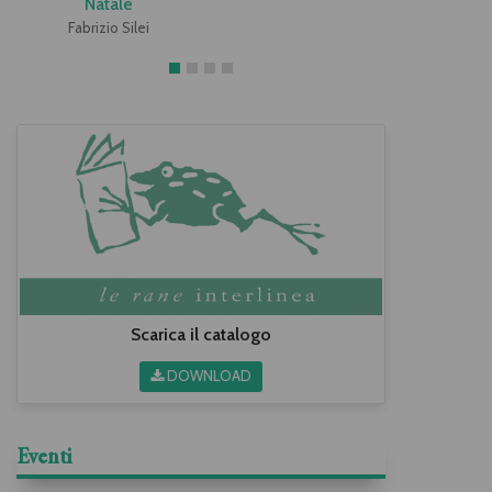
Natale
Anna Genni 
Fabrizio Silei
Scarica il catalogo
DOWNLOAD
Eventi