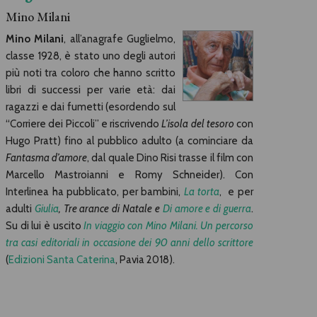
Mino Milani
Mino Milani
, all’anagrafe Guglielmo,
classe 1928, è stato uno degli autori
più noti tra coloro che hanno scritto
libri di successi per varie età: dai
ragazzi e dai fumetti (esordendo sul
“Corriere dei Piccoli” e riscrivendo
L’isola del tesoro
con
Hugo Pratt) fino al pubblico adulto (a cominciare da
Fantasma d’amore
, dal quale Dino Risi trasse il film con
Marcello Mastroianni e Romy Schneider). Con
Interlinea ha pubblicato, per bambini,
La torta
, e per
adulti
Giulia
,
Tre arance di Natale e
Di amore e di guerra
.
Su di lui è uscito
In viaggio con Mino Milani. Un percorso
tra casi editoriali in occasione dei 90 anni dello scrittore
(
Edizioni Santa Caterina
, Pavia 2018).