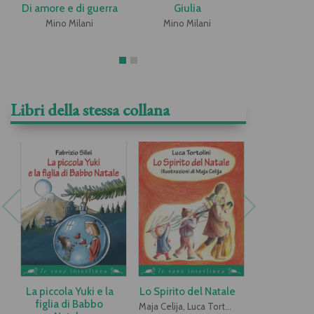
Di amore e di guerra
Giulia
Di amore e 
Mino Milani
Mino Milani
Mino Mi
Libri della stessa collana
La piccola Yuki e la
Lo Spirito del Natale
Le scarpe
figlia di Babbo
Befa
Maja Celija, Luca Tortolini