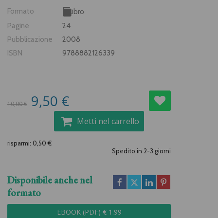
Formato
Libro
Pagine
24
Pubblicazione
2008
ISBN
9788882126339
9,50 €
10,00 €
Metti nel carrello
risparmi: 0,50 €
Spedito in 2-3 giorni
Disponibile anche nel
formato
EBOOK (PDF) € 1.99