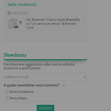
della modernità
31/07/2026
Da "Avvenire", Franco Giulio Brambilla
su "Un santo per amico" di Renato
Corti
Newsletter
Per rimanere aggiornato sulle nostre attività,
iniziative e promozioni
A quale newsletter vuoi iscriverti?
Amici Interlinea
Amici Rane
ISCRIVITI