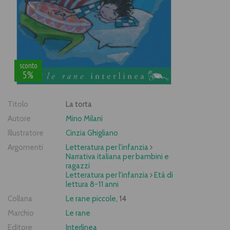
sconto
5%
Titolo
La torta
Autore
Mino Milani
Illustratore
Cinzia Ghigliano
Argomenti
Letteratura per l'infanzia
Narrativa italiana per bambini e
ragazzi
Letteratura per l'infanzia
Età di
lettura 8-11 anni
Collana
Le rane piccole
, 14
Marchio
Le rane
Editore
Interlinea