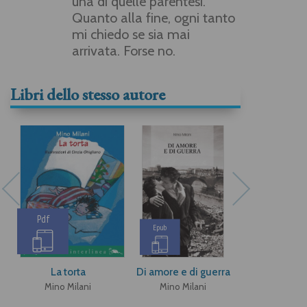
una di quelle parentesi.
Quanto alla fine, ogni tanto
mi chiedo se sia mai
arrivata. Forse no.
Libri dello stesso autore
Pdf
Epub
La torta
Di amore e di guerra
Di amore e 
Mino Milani
Mino Milani
Mino Mi