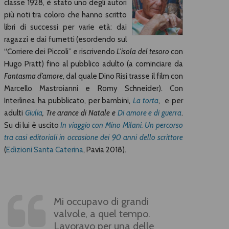
classe 1928, è stato uno degli autori
più noti tra coloro che hanno scritto
libri di successi per varie età: dai
ragazzi e dai fumetti (esordendo sul
“Corriere dei Piccoli” e riscrivendo
L’isola del tesoro
con
Hugo Pratt) fino al pubblico adulto (a cominciare da
Fantasma d’amore
, dal quale Dino Risi trasse il film con
Marcello Mastroianni e Romy Schneider). Con
Interlinea ha pubblicato, per bambini,
La torta
, e per
adulti
Giulia
,
Tre arance di Natale e
Di amore e di guerra
.
Su di lui è uscito
In viaggio con Mino Milani. Un percorso
tra casi editoriali in occasione dei 90 anni dello scrittore
(
Edizioni Santa Caterina
, Pavia 2018).
Mi occupavo di grandi
valvole, a quel tempo.
Lavoravo per una delle