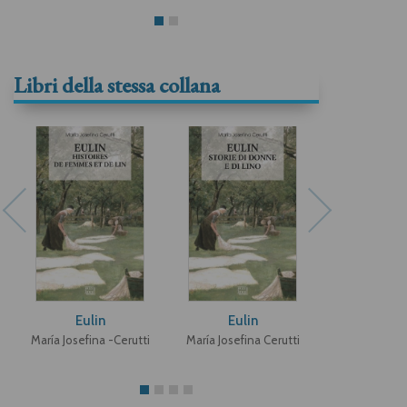
Libri della stessa collana
Eulin
Eulin
La casa de
María Josefina -Cerutti
María Josefina Cerutti
Biancamari