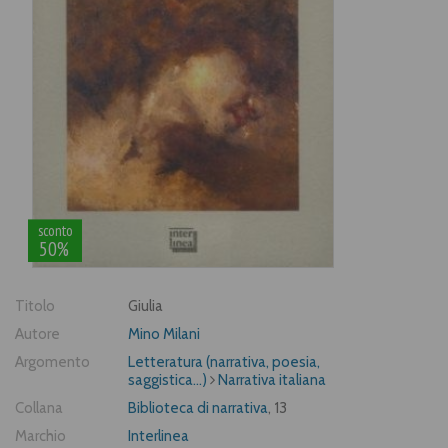
sconto
50%
Titolo
Giulia
Autore
Mino Milani
Argomento
Letteratura (narrativa, poesia,
saggistica...)
Narrativa italiana
Collana
Biblioteca di narrativa
, 13
Marchio
Interlinea