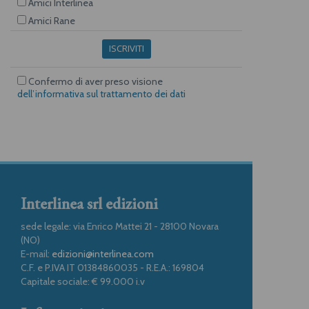
Amici Interlinea
Amici Rane
ISCRIVITI
Confermo di aver preso visione
dell’informativa sul trattamento dei dati
Interlinea srl edizioni
sede legale: via Enrico Mattei 21 - 28100 Novara
(NO)
E-mail:
edizioni@interlinea.com
C.F. e P.IVA IT 01384860035 - R.E.A.: 169804
Capitale sociale: € 99.000 i.v