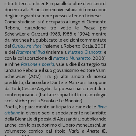
istituti tecnici e licei. E in parallelo oltre dieci anni di
docenza alla Scuola interuniversitaria di formazione
degli insegnanti sempre presso l’ateneo ticinese.
Come studioso, si è occupato a lungo di Clemente
Rebora, curandone tre volte le
Poesie
per
Scheiwiller e Garzanti (1983, 1988 e 1994); mentre
da Interlinea ha pubblicato le edizioni commentate
del
Curriculum vitae
(insieme a Roberto Cicala, 2001)
e dei
Frammenti lirici
(insieme a
Matteo Giancotti
e
con la collaborazione di
Matteo Munaretto
, 2008),
e infine
Passione e poesia
, vale a dire il carteggio tra
l’anziano Rebora e il suo giovanissimo editore Vanni
Scheiwiller (2012). Tra gli altri ambiti di ricerca
prediletti, da ricordare Dante e Manzoni, Jacopone
da Todi, Cesare Angelini, la poesia rinascimentale e
contemporanea (trattate soprattutto in antologie
scolastiche per La Scuola e Le Monnier).
Poeta, ha parcamente anticipato alcune delle
Rime
cristiane
in diverse sedi e specialmente nell’ambito
della Biennale di poesia di Alessandria; pubblicando
anche, con lo pseudonimo di Libero Monelleschi, un
volumetto comico dal titolo
Narici e Ariette
(El