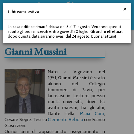
Chiusura estiva
La casa editrice rimarrà chiusa dal 3 al 21 agosto. Verranno spediti
subito gli ordini ricevuti entro giovedì 30 luglio. Gli ordini effettuati
dopo questa data saranno evasi dal 24 agosto. Buona lettura!
Gianni Mussini
Nato a Vigevano nel
1951,
Gianni Mussini
è stato
alunno del Collegio
borromeo di Pavia, per
laurearsi in Lettere presso
quella università, dove ha
avuto maestri, tra gli altri,
Dante Isella,
Maria Corti
,
Cesare Segre. Tesi su
Clemente Rebora
con Franco
Gavazzeni.
Quindi anni di appassionato insegnamento in