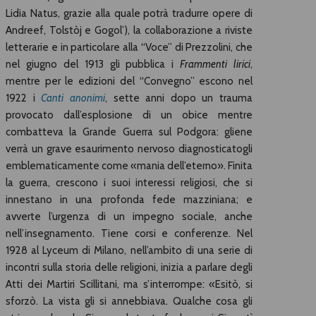
Lidia Natus, grazie alla quale potrà tradurre opere di
Andreef, Tolstòj e Gogol’), la collaborazione a riviste
letterarie e in particolare alla “Voce” di Prezzolini, che
nel giugno del 1913 gli pubblica i
Frammenti lirici
,
mentre per le edizioni del “Convegno” escono nel
1922 i
Canti anonimi
, sette anni dopo un trauma
provocato dall’esplosione di un obice mentre
combatteva la Grande Guerra sul Podgora: gliene
verrà un grave esaurimento nervoso diagnosticatogli
emblematicamente come «mania dell’eterno». Finita
la guerra, crescono i suoi interessi religiosi, che si
innestano in una profonda fede mazziniana; e
avverte l’urgenza di un impegno sociale, anche
nell’insegnamento. Tiene corsi e conferenze. Nel
1928 al Lyceum di Milano, nell’ambito di una serie di
incontri sulla storia delle religioni, inizia a parlare degli
Atti dei Martiri Scillitani, ma s’interrompe: «Esitò, si
sforzò. La vista gli si annebbiava. Qualche cosa gli