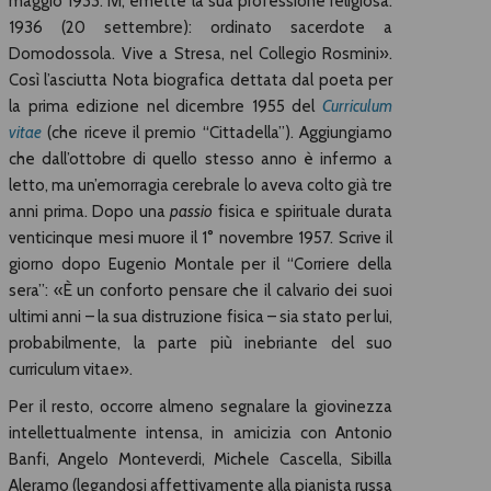
maggio 1933: ivi, emette la sua professione religiosa.
1936 (20 settembre): ordinato sacerdote a
Domodossola. Vive a Stresa, nel Collegio Rosmini».
Così l’asciutta Nota biografica dettata dal poeta per
la prima edizione nel dicembre 1955 del
Curriculum
vitae
(che riceve il premio “Cittadella”). Aggiungiamo
che dall’ottobre di quello stesso anno è infermo a
letto, ma un’emorragia cerebrale lo aveva colto già tre
anni prima. Dopo una
passio
fisica e spirituale durata
venticinque mesi muore il 1° novembre 1957. Scrive il
giorno dopo Eugenio Montale per il “Corriere della
sera”: «È un conforto pensare che il calvario dei suoi
ultimi anni – la sua distruzione fisica – sia stato per lui,
probabilmente, la parte più inebriante del suo
curriculum vitae».
Per il resto, occorre almeno segnalare la giovinezza
intellettualmente intensa, in amicizia con Antonio
Banfi, Angelo Monteverdi, Michele Cascella, Sibilla
Aleramo (legandosi affettivamente alla pianista russa