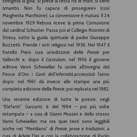
stringeva la gola. Si prese la testa fra le mani. Si sentì
smarrito. Non fu capace di proseguire» (così
Margherita Marchione). La conversione è matura. Il 24
novembre 1929 Rebora riceve la prima Comunione
dal cardinal Schuster. Passa poi al Collegio Rosmini di
Stresa, sotto la guida spirituale di padre Giuseppe
Bozzetti. Prende i voti religiosi nel 1936. Nel 1947 il
fratello Piero cura un’edizione delle
Poesie
per
Vallecchi e, dopo il
Curriculum
, nel 1956 il giovane
editore Vanni Scheiwiller fa uscire all’Insegna del
Pesce d’Oro i
Canti dell’infermità
,accresciuti l’anno
dopo; nel 1961 dà invece alle stampe una più
completa edizione delle
Poesie
, poi replicata nel 1982.
Una recente edizione di tutte le poesie, negli
“Elefanti” Garzanti, è del 1994 – poi più volte
ristampata – a cura di Gianni Mussini e dello stesso
Vanni Scheiwiller; ma ora quei testi sono leggibili
anche nel “Meridiano” di
Poesie, prose e traduzioni
, a
cura di Adele Dei e con la collaborazione di Paolo