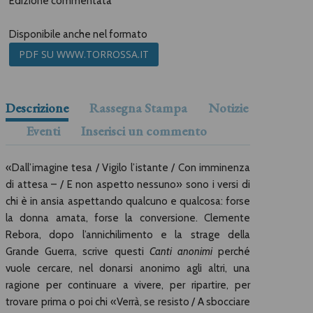
Edizione commentata
Disponibile anche nel formato
PDF SU WWW.TORROSSA.IT
Descrizione
Rassegna Stampa
Notizie
Eventi
Inserisci un commento
«Dall’imagine tesa / Vigilo l’istante / Con imminenza
di attesa – / E non aspetto nessuno» sono i versi di
chi è in ansia aspettando qualcuno e qualcosa: forse
la donna amata, forse la conversione. Clemente
Rebora, dopo l’annichilimento e la strage della
Grande Guerra, scrive questi
Canti anonimi
perché
vuole cercare, nel donarsi anonimo agli altri, una
ragione per continuare a vivere, per ripartire, per
trovare prima o poi chi «Verrà, se resisto / A sbocciare