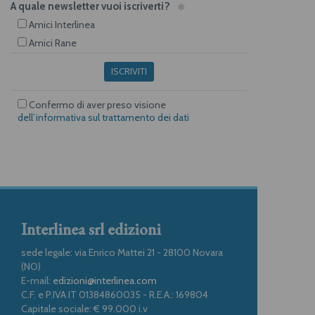
A quale newsletter vuoi iscriverti?
Amici Interlinea
Amici Rane
ISCRIVITI
Confermo di aver preso visione
dell’informativa sul trattamento dei dati
Interlinea srl edizioni
sede legale: via Enrico Mattei 21 - 28100 Novara
(NO)
E-mail:
edizioni@interlinea.com
C.F. e P.IVA IT 01384860035 - R.E.A.: 169804
Capitale sociale: € 99.000 i.v