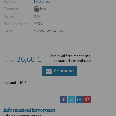
Editore
Interlinea
Formato
Libro
Pagine
264
Pubblicazione
2022
ISBN
9788868574369
Libro di difficile reperibilità,
26,60 €
contattaci per ordinarlo
28,00 €
Contattaci
risparmi: 1,40 €
Informazioni importanti