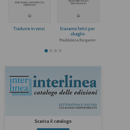
Tradurre in versi
Eravamo felici per
Angeli e a
sbaglio
Paula M
Maddalena Bergamin
Scarica il catalogo