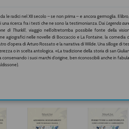
a le radici nel XII secolo – se non prima – e ancora germoglia. Il libro, 
o di una ricerca fra i testi che ne sono la testimonianza. Dai
Legenda aur
one di Thurkill
, viaggio nell’oltretomba possibile fonte della visio
ne agiografici nelle novelle di Boccaccio e La Fontaine, la comedia 
atro d’opera di Arturo Rossato e la narrativa di Wilde. Una silloge di tes
nterezza o in scelta antologica. «La tradizione della storia di san Giulia
a conservando i suoi marchi d’origine, ben riconoscibili anche in fabul
aldissone).