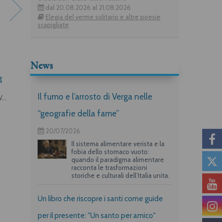
dal 20.08.2026 al 21.08.2026
Elegia del verme solitario e altre poesie
scapigliate
News
Monachesimo femminile
«Da te lontano»
g
cistercense
Guido Cariboni
Il fumo e l’arrosto di Verga nelle
Deborah Zani, Maria Chiara Voci
“geografie della fame”
20/07/2026
Il sistema alimentare verista e la
fobia dello stomaco vuoto:
quando il paradigma alimentare
racconta le trasformazioni
storiche e culturali dell’Italia unita.
Un libro che riscopre i santi come guide
per il presente: "Un santo per amico"