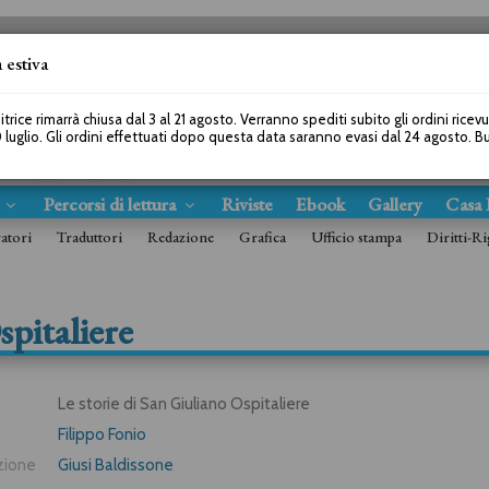
 estiva
SEGUICI SU
itrice rimarrà chiusa dal 3 al 21 agosto. Verranno spediti subito gli ordini ricev
 luglio. Gli ordini effettuati dopo questa data saranno evasi dal 24 agosto. 
s
Percorsi di lettura
Riviste
Ebook
Gallery
Casa 
ratori
Traduttori
Redazione
Grafica
Ufficio stampa
Diritti-Ri
spitaliere
Le storie di San Giuliano Ospitaliere
Filippo Fonio
zione
Giusi Baldissone