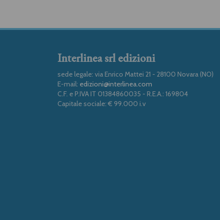
Interlinea srl edizioni
sede legale: via Enrico Mattei 21 - 28100 Novara (NO)
E-mail:
edizioni@interlinea.com
C.F. e P.IVA IT 01384860035 - R.E.A.: 169804
Capitale sociale: € 99.000 i.v