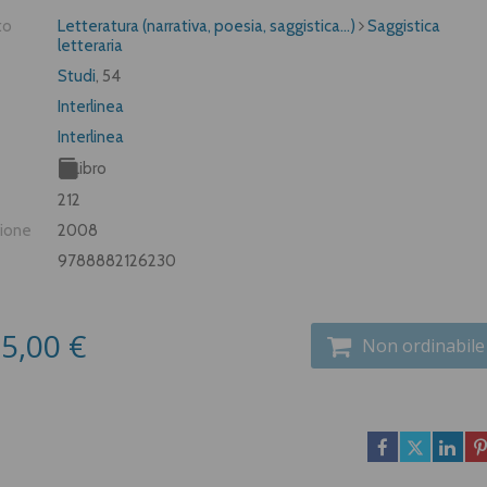
to
Letteratura (narrativa, poesia, saggistica...)
Saggistica
letteraria
Studi
, 54
Interlinea
Interlinea
Libro
212
zione
2008
9788882126230
5,00 €
Non ordinabile