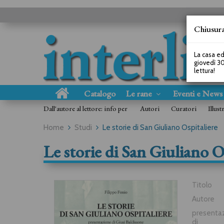
Chiusura
La casa ed
giovedì 30
lettura!
Catalogo
Le rane
Eventi e New
Dall'autore al lettore: info per
Autori
Curatori
Illust
Home
Studi
Le storie di San Giuliano Ospitaliere
Le storie di San Giuliano O
Titolo
Autore
presenta
di