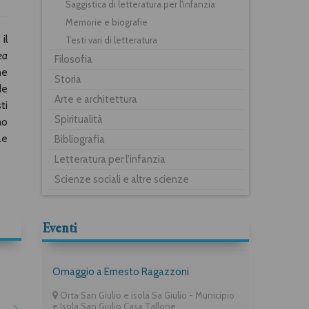
Saggistica di letteratura per l'infanzia
Memorie e biografie
il
Testi vari di letteratura
ea
Filosofia
ne
Storia
de
Arte e architettura
ti
Spiritualità
no
ae
Bibliografia
Letteratura per l'infanzia
Scienze sociali e altre scienze
Eventi
Omaggio a Ernesto Ragazzoni
Orta San Giulio e isola Sa Giulio - Municipio
e Isola San Giulio Casa Tallone