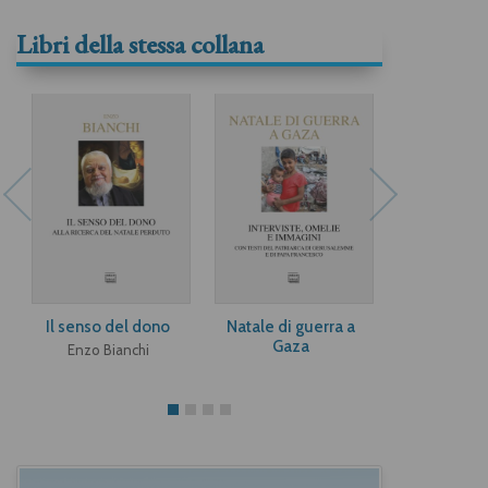
Libri della stessa collana
Il senso del dono
Natale di guerra a
Dacci la gra
Gaza
tenere
Enzo Bianchi