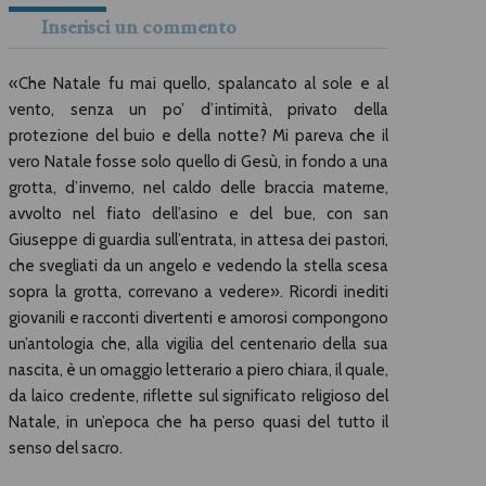
Inserisci un commento
«Che Natale fu mai quello, spalancato al sole e al
vento, senza un po’ d’intimità, privato della
protezione del buio e della notte? Mi pareva che il
vero Natale fosse solo quello di Gesù, in fondo a una
grotta, d’inverno, nel caldo delle braccia materne,
avvolto nel fiato dell’asino e del bue, con san
Giuseppe di guardia sull’entrata, in attesa dei pastori,
che svegliati da un angelo e vedendo la stella scesa
sopra la grotta, correvano a vedere». Ricordi inediti
giovanili e racconti divertenti e amorosi compongono
un’antologia che, alla vigilia del centenario della sua
nascita, è un omaggio letterario a piero chiara, il quale,
da laico credente, riflette sul significato religioso del
Natale, in un’epoca che ha perso quasi del tutto il
senso del sacro.