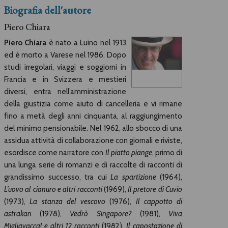
Biografia dell'autore
Piero Chiara
Piero Chiara
è nato a Luino nel 1913
ed è morto a Varese nel 1986. Dopo
studi irregolari, viaggi e soggiorni in
Francia e in Svizzera e mestieri
diversi, entra nell’amministrazione
della giustizia come aiuto di cancelleria e vi rimane
fino a metà degli anni cinquanta, al raggiungimento
del minimo pensionabile. Nel 1962, allo sbocco di una
assidua attività di collaborazione con giornali e riviste,
esordisce come narratore con
Il piatto piange
, primo di
una lunga serie di romanzi e di raccolte di racconti di
grandissimo successo, tra cui
La spartizione
(1964),
L’uovo al cianuro e altri racconti
(1969),
Il pretore di Cuvio
(1973),
La stanza del vescovo
(1976),
Il cappotto di
astrakan
(1978),
Vedrò Singapore?
(1981),
Viva
Migliavacca!
e altri 12 racconti
(1982),
Il capostazione di